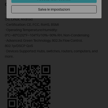
Others
Salva le impostazioni
· Supported Systems: Windows, iOS, macOS, iPadOS, Chrome
OS, Linux, Android
· Certification: CE, FCC, RoHS, BSMI
· Operating Temperature/Humidity:
0°C~40°C(32°F~104°F)/10%~90% RH, Non-Condensing
· Advanced: Green Technology, 802.3x Flow Control,
802.1p/DSCP QoS
· Devices Supported: Hubs, switches, routers, computers, and
more.