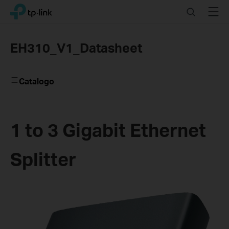
Click
Search
Menu
TP-Link, Reliably Smart
to
skip
the
EH310_V1_Datasheet
navigation
bar
Catalogo
1 to 3 Gigabit Ethernet
Splitter