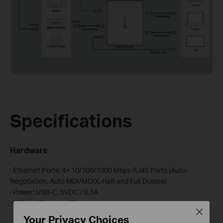
Specifications
Hardware
· Ethernet Ports: 4× 10/100/1000 Mbps RJ45 Ports (Auto-
Negotiation, Auto MDI/MDIX, Half and Full Duplex)
· Power: USB-C, 5VDC / 0.3A
· LED: 1× Power, 4× Ports
Close
Your Privacy Choices