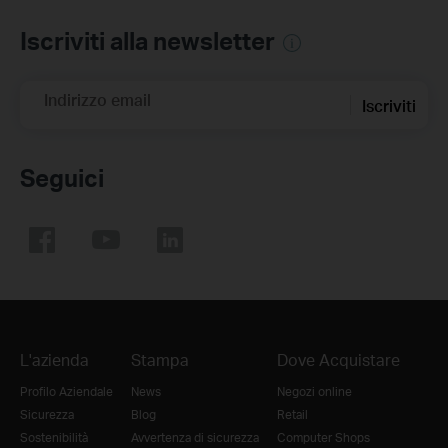
Iscriviti alla newsletter
Indirizzo email
Iscriviti
Seguici
L'azienda
Stampa
Dove Acquistare
Profilo Aziendale
News
Negozi online
Sicurezza
Blog
Retail
Sostenibilità
Avvertenza di sicurezza
Computer Shops