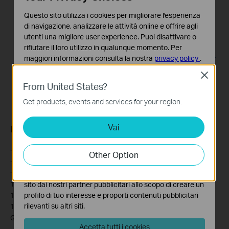
Questo sito utilizza i cookies per migliorare l'esperienza
di navigazione, analizzare le attività online e offrire agli
utenti una migliore user experience. Puoi disattivare o
rifiutare il loro utilizzo in qualunque momento. Per
maggiori informazioni consulta la nostra
privacy policy
.
Close
Basic Cookies
From United States?
Questi cookies sono necessari per il corretto
funzionamento del sito e non possono essere disattivati
Get products, events and services for your region.
nel tuo sistema.
Vai
Analytics e Marketing Cookies
Physical
I cookies analitici ci permettono di analizzare le tue
attività sul nostro sito allo scopo di migliorarne le
· Dimension (W×D×H): 2.63×1.83×0.72 in (66.68×46.6×18.3 mm)
Other Option
funzionalità.
· Cable: Cat 8, Cat 7, Cat 6, Cat 5e, Cat 5
· Package Contents:
I marketing cookies possono essere impostati sul nostro
1× Ethernet Splitter (EH310)
sito dai nostri partner pubblicitari allo scopo di creare un
profilo di tuo interesse e proporti contenuti pubblicitari
1× USB Power Cable
rilevanti su altri siti.
1× Cat 5e Ethernet Cable
Quick Installation Guide
Accetta tutti i cookies