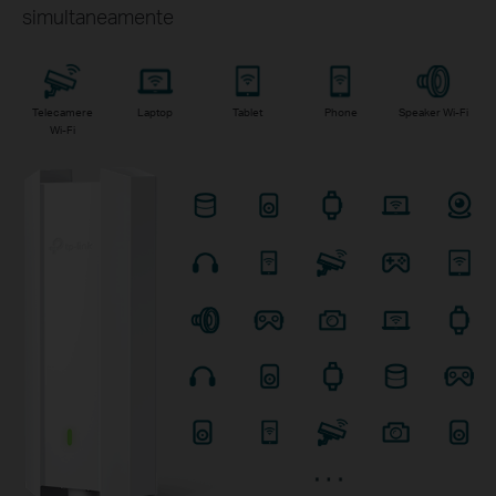
simultaneamente
Telecamere
Laptop
Tablet
Phone
Speaker Wi-Fi
Wi-Fi