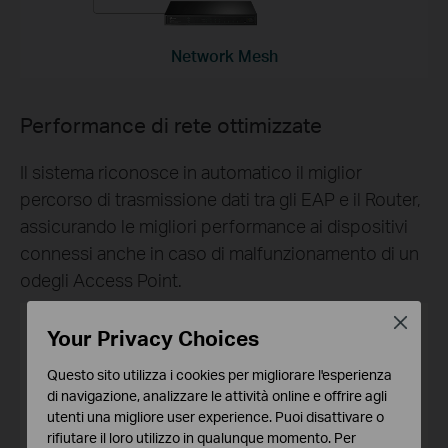
Network Mesh
Performance di rete ottimizzate
Il sistema riconosce in automatico il miglior
percorso di trasmissione dati tra gli EAP e il Router,
assicurando le migliori performance ai dispositivi
connessi anche in caso di malfunzionamento di un
odegli Access Point.
Close
Your Privacy Choices
Questo sito utilizza i cookies per migliorare l'esperienza
di navigazione, analizzare le attività online e offrire agli
utenti una migliore user experience. Puoi disattivare o
rifiutare il loro utilizzo in qualunque momento. Per