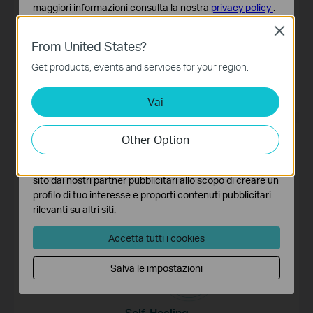
maggiori informazioni consulta la nostra
privacy policy
.
Close
Basic Cookies
From United States?
Questi cookies sono necessari per il corretto
funzionamento del sito e non possono essere disattivati
Get products, events and services for your region.
nel tuo sistema.
Gestione intelligente del traffico dati
Vai
Analytics e Marketing Cookies
I cookies analitici ci permettono di analizzare le tue
attività sul nostro sito allo scopo di migliorarne le
Other Option
funzionalità.
I marketing cookies possono essere impostati sul nostro
sito dai nostri partner pubblicitari allo scopo di creare un
profilo di tuo interesse e proporti contenuti pubblicitari
rilevanti su altri siti.
Accetta tutti i cookies
Salva le impostazioni
Self-Healing