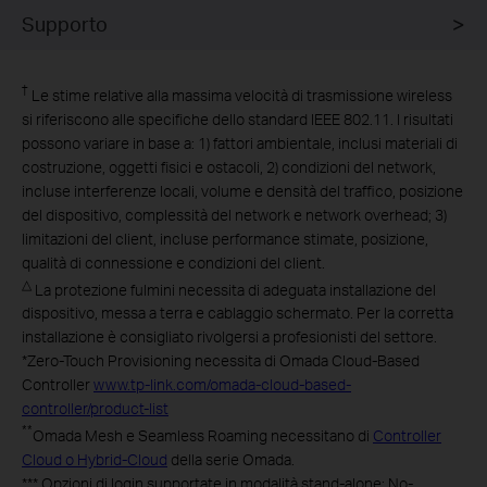
Supporto
†
Le stime relative alla massima velocità di trasmissione wireless
si riferiscono alle specifiche dello standard IEEE 802.11. I risultati
possono variare in base a: 1) fattori ambientale, inclusi materiali di
costruzione, oggetti fisici e ostacoli, 2) condizioni del network,
incluse interferenze locali, volume e densità del traffico, posizione
del dispositivo, complessità del network e network overhead; 3)
limitazioni del client, incluse performance stimate, posizione,
qualità di connessione e condizioni del client.
△
La protezione fulmini necessita di adeguata installazione del
dispositivo, messa a terra e cablaggio schermato. Per la corretta
installazione è consigliato rivolgersi a profesionisti del settore.
*
Zero-Touch Provisioning necessita di Omada Cloud-Based
Controller
www.tp-link.com/omada-cloud-based-
controller/product-list
**
Omada Mesh e Seamless Roaming necessitano di
Controller
Cloud o Hybrid-Cloud
della serie Omada.
***
Opzioni di login supportate in modalità stand-alone: No-