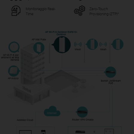
Monitoraggio Real-
Zero-Touch
Time
Provisioning (ZTP)
*
AP Wi-Fi 6 Outdoor EAP610-
Outdoor
AP Wall Plate
Mesh
Mesh
AP Wi-Fi 6 per
ambienti ad alta
densità
AP Indoor
Switch JetStream
PoE
Internet
Router VPN Omada
Accesso Cloud
o