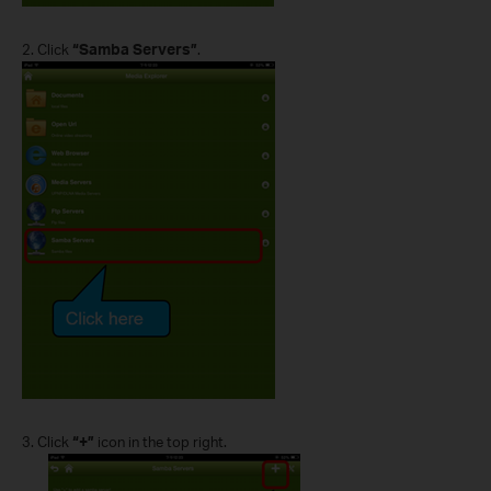
2.
Click
“Samba Servers”
.
3.
Click
“+”
icon in the top right.