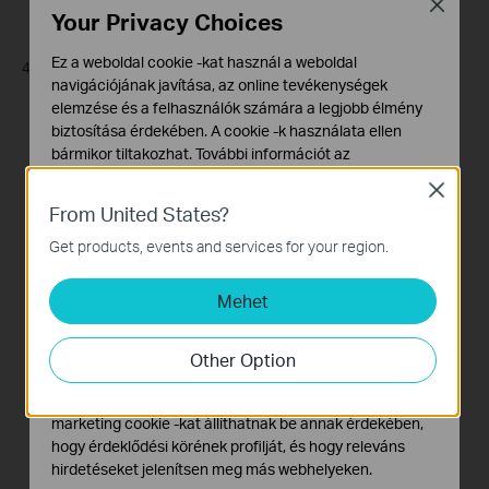
Close
Your Privacy Choices
Ez a weboldal cookie -kat használ a weboldal
4.
Now we can access the files
of
the micro SD card
in your M7350
.
navigációjának javítása, az online tevékenységek
elemzése és a felhasználók számára a legjobb élmény
biztosítása érdekében. A cookie -k használata ellen
bármikor tiltakozhat. További információt az
adatvédelmi irányelveinkben
talál.
Close
From United States?
Alap Cookie-k
Ezek a cookie -k a webhely működéséhez szükségesek,
Get products, events and services for your region.
és nem tilthatók le a rendszereiben.
Mehet
Marketing és Elemző Cookie-k
Az elemző cookie -k lehetővé teszik számunkra, hogy
elemezzük weboldalunkon végzett tevékenységeit, hogy
Other Option
javítsuk és módosítsuk webhelyünk működését.
Hirdetési partnereink a weboldalunkon keresztül
marketing cookie -kat állíthatnak be annak érdekében,
hogy érdeklődési körének profilját, és hogy releváns
hirdetéseket jelenítsen meg más webhelyeken.