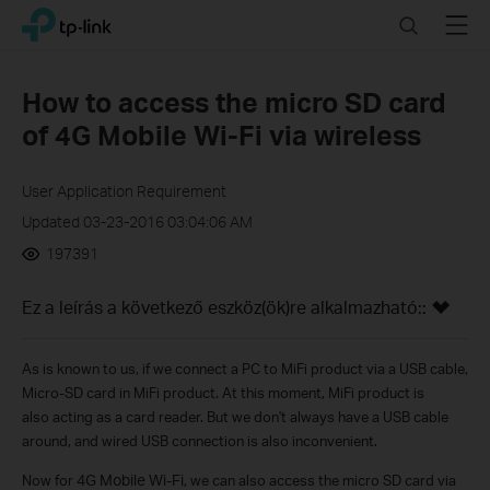
Click
Search
Menu
TP-Link, Reliably Smart
to
skip
the
How to access the micro SD card
navigation
of 4G Mobile Wi-Fi via wireless
bar
User Application Requirement
Updated 03-23-2016 03:04:06 AM
197391
Ez a leírás a következő eszköz(ök)re alkalmazható::
As is known to us,
if we connect
a PC to
MiFi product via
a
USB cable,
our
Micro-SD card in MiFi product. At this moment, MiFi product is
also acting as a card reader. But we don't always have a USB cable
around, and wired USB connection is also inconvenient.
Now for
4G Mobile Wi-Fi
, we can also
access the micro SD card
via