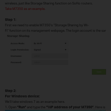
wireless
, just
like
Storage Sharing function
on
So
H
o routers.
Take M7350 as an example.
Step 1:
First w
e need to enable M7350’s “Storage Sharing by Wi
-
Fi”
function on
its management
webpage
.
The login account is the sam
Step 2:
For Windows device
:
We’ll take windows 7 as an example
here
.
1.
Open
“Run”
and type the
“\\IP address of your M7350”
. Here is 19