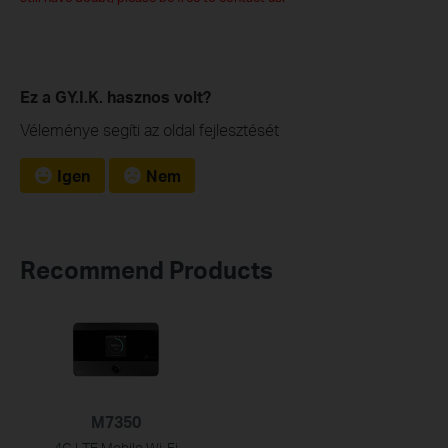
Ez a GY.I.K. hasznos volt?
Véleménye segíti az oldal fejlesztését
Igen
Nem
Recommend Products
M7350
4G LTE Mobile Wi-Fi