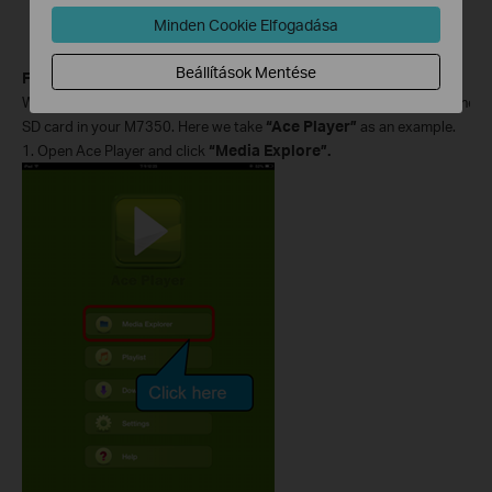
Minden Cookie Elfogadása
Beállítások Mentése
For IOS device:
We also need to use some APP on IOS device to access the files of the M
SD card in your M7350.
Here we take
“Ace Player”
as an example.
1.
Open
Ace Player and click
“Media Explore”.