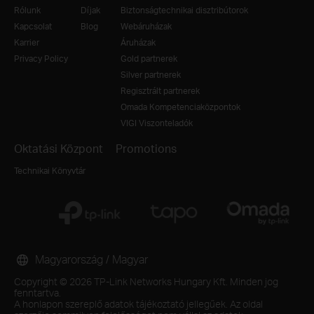
Rólunk
Díjak
Biztonságtechnikai disztribútorok
Kapcsolat
Blog
Webáruházak
Karrier
Áruházak
Privacy Policy
Gold partnerek
Silver partnerek
Regisztrált partnerek
Omada Kompetenciaközpontok
VIGI Viszonteladók
Oktatási Központ
Promotions
Technikai Könyvtár
Magyarország / Magyar
Copyright © 2026 TP-Link Networks Hungary Kft. Minden jog
fenntartva.
A honlapon szereplő adatok tájékoztató jellegűek. Az oldal