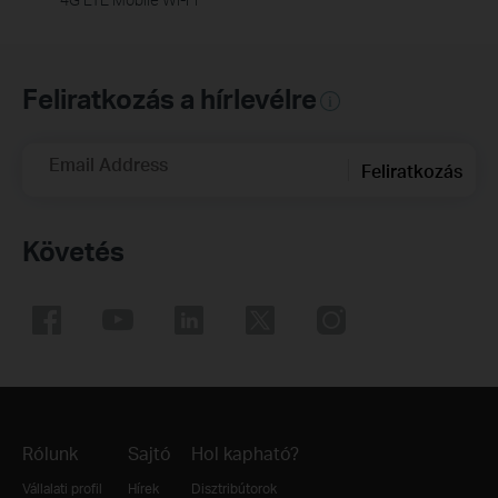
Feliratkozás a hírlevélre
Email Address
Feliratkozás
Követés
Rólunk
Sajtó
Hol kapható?
Vállalati profil
Hírek
Disztribútorok