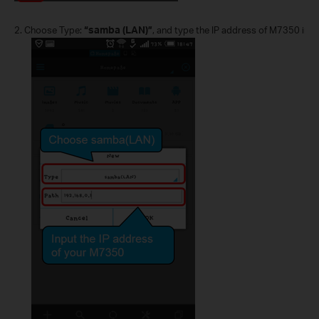
2.
Choose Type:
“samba (LAN)”
, and type the IP address of M7350 in
“