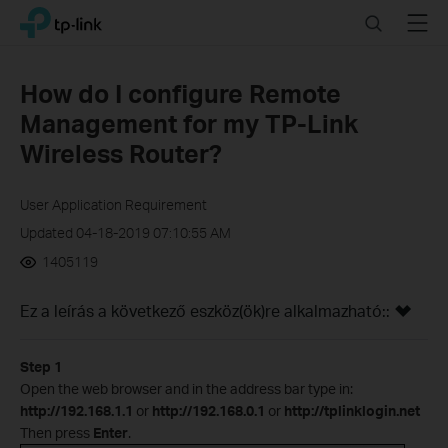
Click
Search
Menu
TP-Link, Reliably Smart
to
skip
the
How do I configure Remote
navigation
Management for my TP-Link
bar
Wireless Router?
User Application Requirement
Updated 04-18-2019 07:10:55 AM
1405119
Ez a leírás a következő eszköz(ök)re alkalmazható::
Step 1
Open the web browser and in the address bar type in:
http://192.168.1.1
or
http://192.168.0.1
or
http://tplinklogin.net
Then press
Enter
.