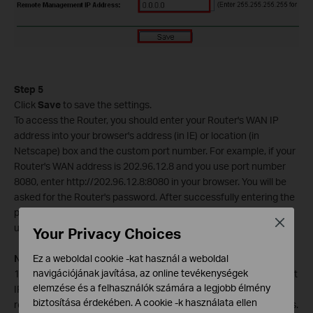
Step 5
Click
Save
to save the settings.
To access the Router, you should enter your Router's WAN IP
address into your browser's address (in IE) or location (in
Netscape) box and the custom port number. For example, if your
Router's WAN address is 202.96.12.8 and you use port number
8080, enter http://202.96.12.8:8080 in your browser. You will be
asked for the Router's password. After successfully entering the
password, you will be able to access the Router's web-based
Close
utility.
Your Privacy Choices
Note:
Ez a weboldal cookie -kat használ a weboldal
navigációjának javítása, az online tevékenységek
1. Type a specific Public IP address for the Remote Management
elemzése és a felhasználók számára a legjobb élmény
IP Address means that you can only connect to this device
biztosítása érdekében. A cookie -k használata ellen
remotely from a computer which is using this specific IP address.