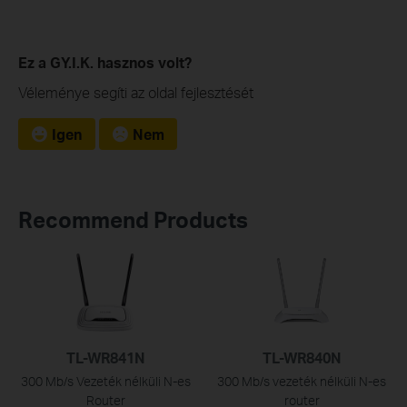
Ez a GY.I.K. hasznos volt?
Véleménye segíti az oldal fejlesztését
Igen
Nem
Recommend Products
TL-WR841N
TL-WR840N
300 Mb/s Vezeték nélküli N-es
300 Mb/s vezeték nélküli N-es
Router
router