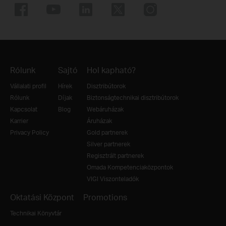
Rólunk
Sajtó
Hol kapható?
Vállalati profil
Hírek
Disztribútorok
Rólunk
Díjak
Biztonságtechnikai disztribútorok
Kapcsolat
Blog
Webáruházak
Karrier
Áruházak
Privacy Policy
Gold partnerek
Silver partnerek
Regisztrált partnerek
Omada Kompetenciaközpontok
VIGI Viszonteladók
Oktatási Központ
Promotions
Technikai Könyvtár