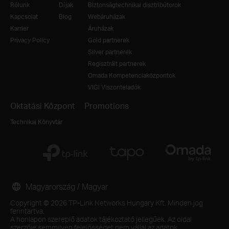
Rólunk
Díjak
Biztonságtechnikai disztribútorok
Kapcsolat
Blog
Webáruházak
Karrier
Áruházak
Privacy Policy
Gold partnerek
Silver partnerek
Regisztrált partnerek
Omada Kompetenciaközpontok
VIGI Viszonteladók
Oktatási Központ
Promotions
Technikai Könyvtár
Magyarország / Magyar
Copyright © 2026 TP-Link Networks Hungary Kft. Minden jog
fenntartva.
A honlapon szereplő adatok tájékoztató jellegűek. Az oldal
szerzője semmilyen felelősséget nem vállal az adatok