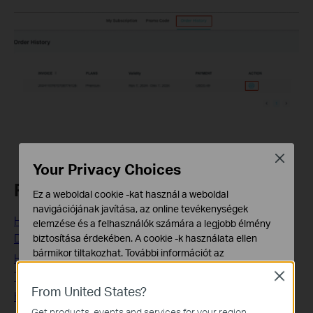
Close
Your Privacy Choices
Related FAQs
Ez a weboldal cookie -kat használ a weboldal
navigációjának javítása, az online tevékenységek
How to set up HomeShield Parental Controls feature on
elemzése és a felhasználók számára a legjobb élmény
Deco/Router
biztosítása érdekében. A cookie -k használata ellen
bármikor tiltakozhat. További információt az
How to use the HomeShield Real-Time Protection on a
adatvédelmi irányelveinkben
talál.
TP-Link Router/Deco
Close
From United States?
Alap Cookie-k
How to subscribe to TP-Link HomeShield Service
Ezek a cookie -k a webhely működéséhez szükségesek,
Get products, events and services for your region.