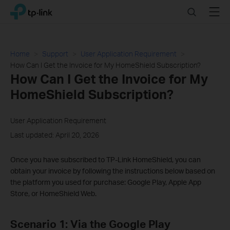
Click
Search
Menu
TP-Link, Reliably Smart
to
skip
the
navigation
Home
Support
User Application Requirement
bar
How Can I Get the Invoice for My HomeShield Subscription?
How Can I Get the Invoice for My
HomeShield Subscription?
User Application Requirement
Last updated: April 20, 2026
Once you have subscribed to TP-Link HomeShield, you can
obtain your invoice by following the instructions below based on
the platform you used for purchase: Google Play, Apple App
Store, or HomeShield Web.
Scenario 1: Via the Google Play