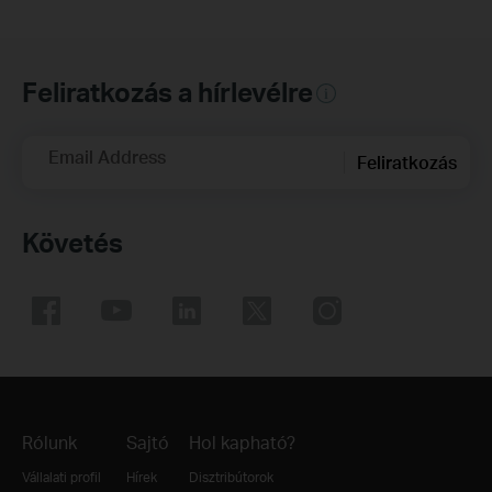
Feliratkozás a hírlevélre
Email Address
Feliratkozás
Követés
Rólunk
Sajtó
Hol kapható?
Vállalati profil
Hírek
Disztribútorok