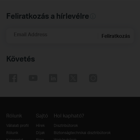
Feliratkozás a hírlevélre
Email Address
Feliratkozás
Követés
Rólunk
Sajtó
Hol kapható?
Vállalati profil
Hírek
Disztribútorok
Rólunk
Díjak
Biztonságtechnikai disztribútorok
Kapcsolat
Blog
Webáruházak