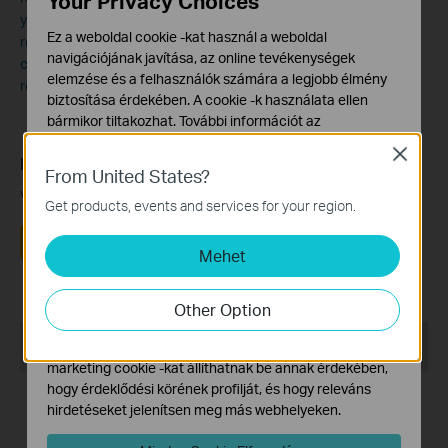
Your Privacy Choices
your device will not be able to reconnect to the network and will
Ez a weboldal cookie -kat használ a weboldal
require a complete factory reset. As a result, it is important to
navigációjának javítása, az online tevékenységek
consider whether or not you need a static IP or if an IP
elemzése és a felhasználók számára a legjobb élmény
reservation will suffice.
biztosítása érdekében. A cookie -k használata ellen
bármikor tiltakozhat. További információt az
adatvédelmi irányelveinkben
talál.
Close
Ez a GY.I.K. hasznos volt?
From United States?
Alap Cookie-k
Véleménye segíti az oldal fejlesztését
Ezek a cookie -k a webhely működéséhez szükségesek,
Get products, events and services for your region.
és nem tilthatók le a rendszereiben.
Igen
Nem
Mehet
Marketing és Elemző Cookie-k
Az elemző cookie -k lehetővé teszik számunkra, hogy
elemezzük weboldalunkon végzett tevékenységeit, hogy
Other Option
javítsuk és módosítsuk webhelyünk működését.
Recommend Products
Hirdetési partnereink a weboldalunkon keresztül
marketing cookie -kat állíthatnak be annak érdekében,
hogy érdeklődési körének profilját, és hogy releváns
hirdetéseket jelenítsen meg más webhelyeken.