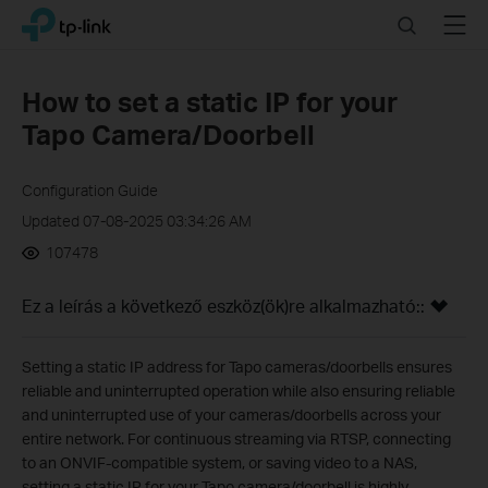
Click
Search
Menu
TP-Link, Reliably Smart
to
skip
the
How to set a static IP for your
navigation
Tapo Camera/Doorbell
bar
Configuration Guide
Updated 07-08-2025 03:34:26 AM
107478
Ez a leírás a következő eszköz(ök)re alkalmazható::
Setting a static IP address for Tapo cameras/doorbells ensures
reliable and uninterrupted operation while also ensuring reliable
and uninterrupted use of your cameras/doorbells across your
entire network. For continuous streaming via RTSP, connecting
to an ONVIF-compatible system, or saving video to a NAS,
setting a static IP for your Tapo camera/doorbell is highly