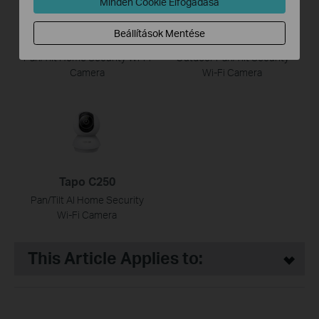
Minden Cookie Elfogadása
Beállítások Mentése
Tapo C260
Tapo C560WS
Pan/Tilt Home Security Wi-Fi
Outdoor Pan/Tilt Security
Camera
Wi-Fi Camera
Tapo C250
Pan/Tilt AI Home Security
Wi-Fi Camera
This Article Applies to: