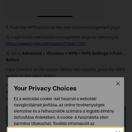
3. Push the WPS button on the web-based management page.
1). Login to the web-based management page by referring to:
https://www.tp-link.com/support/faq/1730/
2). Go to
Advanced > Wireless > WPS > WPS Settings > Push
Button
.
Click Connect on the screen. Within two minutes, press the WPS
button on the client device.
Close
*Note: When the WPS button is activated, the WPS light will be
Your Privacy Choices
flashing. If the WPS light is not flashing, please hit the button
again.
Ez a weboldal cookie -kat használ a weboldal
navigációjának javítása, az online tevékenységek
elemzése és a felhasználók számára a legjobb élmény
biztosítása érdekében. A cookie -k használata ellen
bármikor tiltakozhat. További információt az
adatvédelmi irányelveinkben
talál.