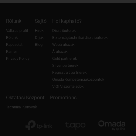
Rólunk
Sajtó
Hol kapható?
Vállalati profil
Hírek
Disztribútorok
Rólunk
Díjak
Biztonságtechnikai disztribútorok
Kapcsolat
Blog
Webáruházak
Karrier
Áruházak
Privacy Policy
Gold partnerek
Silver partnerek
Regisztrált partnerek
Omada Kompetenciaközpontok
VIGI Viszonteladók
Oktatási Központ
Promotions
Technikai Könyvtár