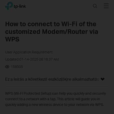
Click
Search
Menu
TP-Link, Reliably Smart
to
skip
the
How to connect to Wi-Fi of the
navigation
customized Modem/Router via
bar
WPS
User Application Requirement
Updated 01-14-2025 08:18:37 AM
158505
Ez a leírás a következő eszköz(ök)re alkalmazható::
WPS (Wi-Fi Protected Setup) can help you quickly and securely
connect to a network with a tap. This article will guide you in
quickly adding a new wireless device to your network via WPS.