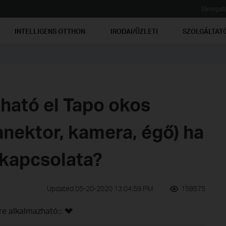
Támogat
INTELLIGENS OTTHON
IRODAI/ÜZLETI
SZOLGÁLTAT
ható el Tapo okos
nektor, kamera, égő) ha
 kapcsolata?
Updated 05-20-2020 13:04:59 PM
158575
re alkalmazható::