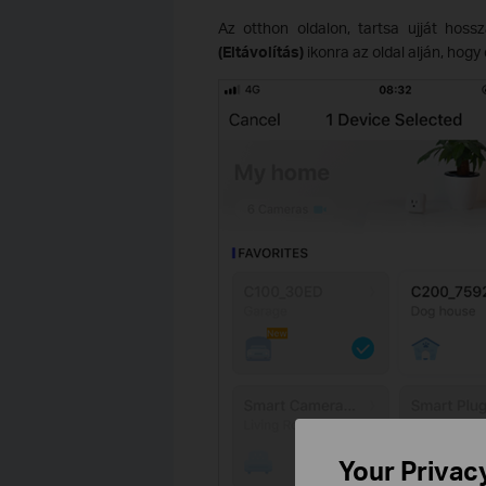
Az otthon oldalon, tartsa ujját hos
(Eltávolítás)
ikonra az oldal alján, hogy
Your Privac