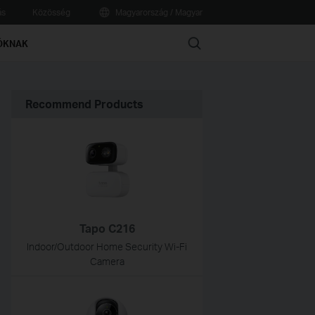
ás
Közösség
Magyarország / Magyar
Search
ÓKNAK
Recommend Products
Tapo C216
Indoor/Outdoor Home Security Wi-Fi
Camera