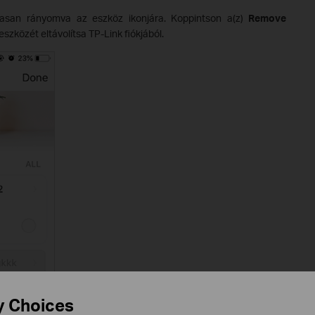
szasan rányomva az eszköz ikonjára. Koppintson a(z)
Remove
 eszközét eltávolítsa TP-Link fiókjából.
y Choices