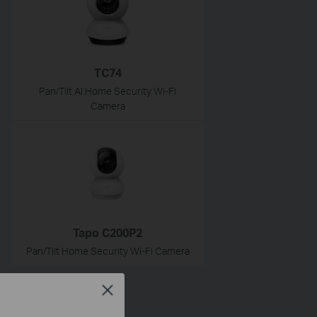
TC74
Pan/Tilt AI Home Security Wi-Fi
Camera
Tapo C200P2
Pan/Tilt Home Security Wi-Fi Camera
Close