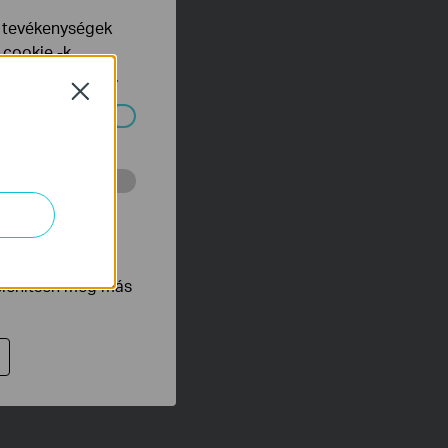
e tevékenységek
 cookie -k
yelveinkben
talál.
Close
ndszereiben.
 végzett
tnak be annak
jelenítsen meg más