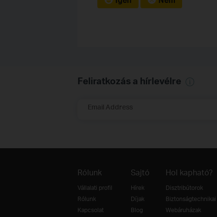
Feliratkozás a hírlevélre
Email Address
Rólunk
Sajtó
Hol kapható?
Vállalati profil
Hírek
Disztribútorok
Rólunk
Díjak
Biztonságtechnikai 
Kapcsolat
Blog
Webáruházak