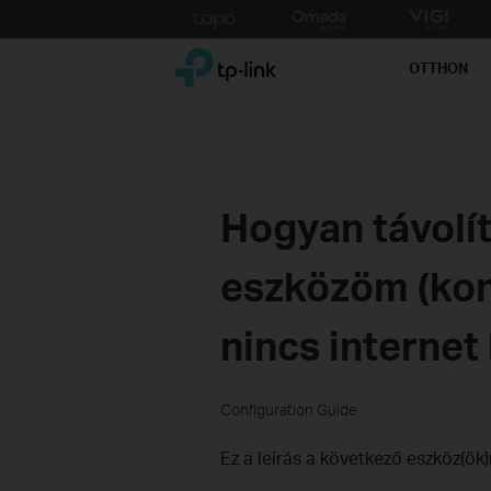
Click
to
TP-Link, Reliably Smart
skip
OTTHON
the
navigation
bar
Hogyan távolít
eszközöm (kon
nincs internet
Configuration Guide
Ez a leírás a következő eszköz(ök)