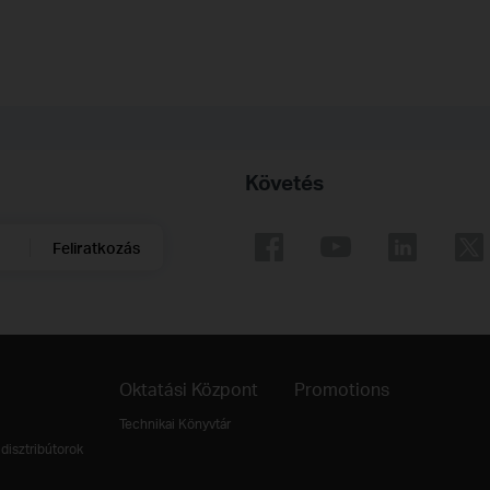
Követés
Feliratkozás
Oktatási Központ
Promotions
Technikai Könyvtár
disztribútorok