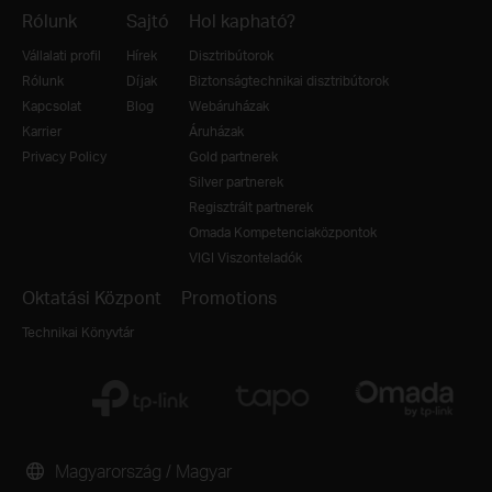
Rólunk
Sajtó
Hol kapható?
Vállalati profil
Hírek
Disztribútorok
Rólunk
Díjak
Biztonságtechnikai disztribútorok
Kapcsolat
Blog
Webáruházak
Karrier
Áruházak
Privacy Policy
Gold partnerek
Silver partnerek
Regisztrált partnerek
Omada Kompetenciaközpontok
VIGI Viszonteladók
Oktatási Központ
Promotions
Technikai Könyvtár
Magyarország / Magyar