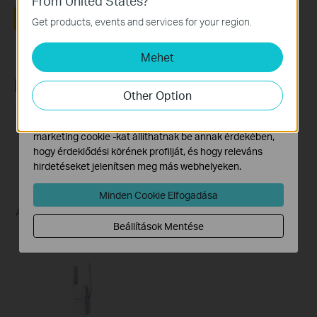
From United States?
Alap Cookie-k
Ezek a cookie -k a webhely működéséhez szükségesek,
Igen
Nem
Get products, events and services for your region.
és nem tilthatók le a rendszereiben.
Mehet
Marketing és Elemző Cookie-k
Az elemző cookie -k lehetővé teszik számunkra, hogy
Recommend Products
elemezzük weboldalunkon végzett tevékenységeit, hogy
Other Option
javítsuk és módosítsuk webhelyünk működését.
ÚJ
Hirdetési partnereink a weboldalunkon keresztül
marketing cookie -kat állíthatnak be annak érdekében,
hogy érdeklődési körének profilját, és hogy releváns
hirdetéseket jelenítsen meg más webhelyeken.
RE605X
RE220BE
Minden Cookie Elfogadása
AX1800 Wi-Fi Range Extender
BE3600 Dual-Band Wi-Fi 7
Beállítások Mentése
Range Extender