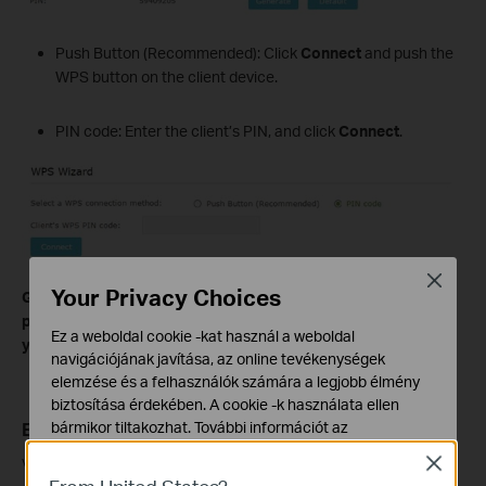
Push Button (Recommended): Click
Connect
and push the
WPS button on the client device.
PIN code: Enter the client’s PIN, and click
Connect
.
Close
Your Privacy Choices
Get to know more details of each function and configuration
please go to
Download Center
to download the manual of
Ez a weboldal cookie -kat használ a weboldal
your product.
navigációjának javítása, az online tevékenységek
elemzése és a felhasználók számára a legjobb élmény
biztosítása érdekében. A cookie -k használata ellen
bármikor tiltakozhat. További információt az
Ez a GY.I.K. hasznos volt?
adatvédelmi irányelveinkben
talál.
Véleménye segíti az oldal fejlesztését
Close