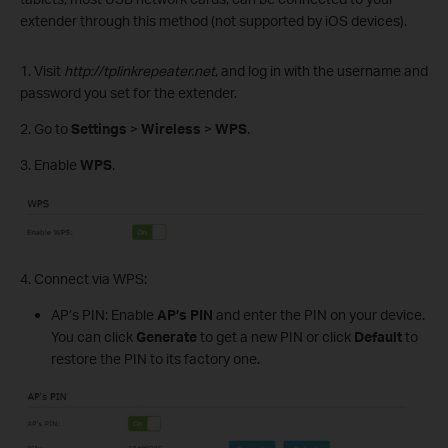
extender through this method (not supported by iOS devices).
1. Visit
http://tplinkrepeater.net
, and log in with the username and
password you set for the extender.
2. Go to
Settings
>
Wireless
>
WPS
.
3. Enable
WPS
.
4. Connect via WPS:
AP’s PIN: Enable
AP’s
PIN
and enter the PIN on your device.
You can click
Generate
to get a new PIN or click
Default
to
restore the PIN to its factory one.