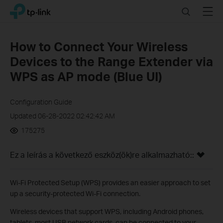
Click
Search
Menu
TP-Link, Reliably Smart
to
skip
the
How to Connect Your Wireless
navigation
Devices to the Range Extender via
bar
WPS as AP mode (Blue UI)
Configuration Guide
Updated 06-28-2022 02:42:42 AM
175275
Ez a leírás a következő eszköz(ök)re alkalmazható::
Wi-Fi Protected Setup (WPS) provides an easier approach to set
up a security-protected Wi-Fi connection.
Wireless devices that support WPS, including Android phones,
tablets, most USB network cards, can be connected to your