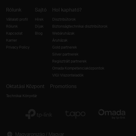
Rólunk
Sajtó
Hol kapható?
Vállalati profil
Hírek
Disztribútorok
Rólunk
Díjak
Biztonságtechnikai disztribútorok
Kapcsolat
Blog
Webáruházak
Karrier
Áruházak
Privacy Policy
Gold partnerek
Silver partnerek
Regisztrált partnerek
Omada Kompetenciaközpontok
VIGI Viszonteladók
Oktatási Központ
Promotions
Technikai Könyvtár
Magyarország / Magyar