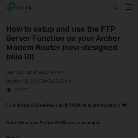
Click
Search
Menu
TP-Link, Reliably Smart
to
skip
the
How to setup and use the FTP
navigation
Server Function on your Archer
bar
Modem Router (new-designed
blue UI)
User Application Requirement
Updated 08-09-2024 03:28:25 AM
118367
Ez a leírás a következő eszköz(ök)re alkalmazható::
Note: Here take Archer VR900 as an example.
Step 1