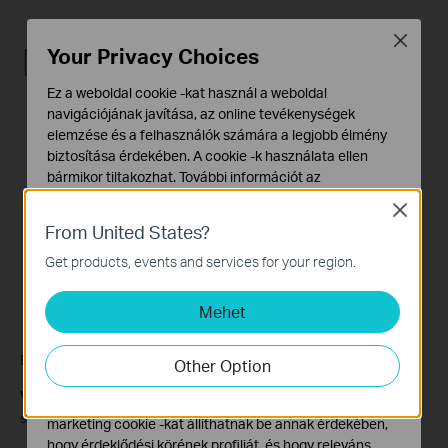
Close
Your Privacy Choices
Ez a weboldal cookie -kat használ a weboldal
navigációjának javítása, az online tevékenységek
elemzése és a felhasználók számára a legjobb élmény
biztosítása érdekében. A cookie -k használata ellen
bármikor tiltakozhat. További információt az
adatvédelmi irányelveinkben
talál.
Close
From United States?
Alap Cookie-k
Ezek a cookie -k a webhely működéséhez szükségesek,
Get products, events and services for your region.
és nem tilthatók le a rendszereiben.
Mehet
Marketing és Elemző Cookie-k
Az elemző cookie -k lehetővé teszik számunkra, hogy
elemezzük weboldalunkon végzett tevékenységeit, hogy
Below are explanations for the options:
Other Option
javítsuk és módosítsuk webhelyünk működését.
Volume Name
- From the pull-down list, select which volume to
Hirdetési partnereink a weboldalunkon keresztül
save the file under.
marketing cookie -kat állíthatnak be annak érdekében,
hogy érdeklődési körének profilját, és hogy releváns