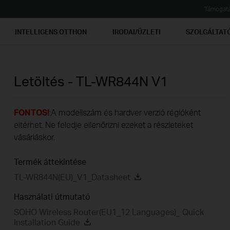
Támogat
INTELLIGENS OTTHON
IRODAI/ÜZLETI
SZOLGÁLTAT
Letöltés -
TL-WR844N
V1
FONTOS!
:A modellszám és hardver verzió régióként
eltérhet. Ne feledje ellenőrizni ezeket a részleteket
vásárláskor.
Termék áttekintése
TL-WR844N(EU)_V1_Datasheet
Használati útmutató
SOHO Wireless Router(EU1_12 Languages)_ Quick
Installation Guide