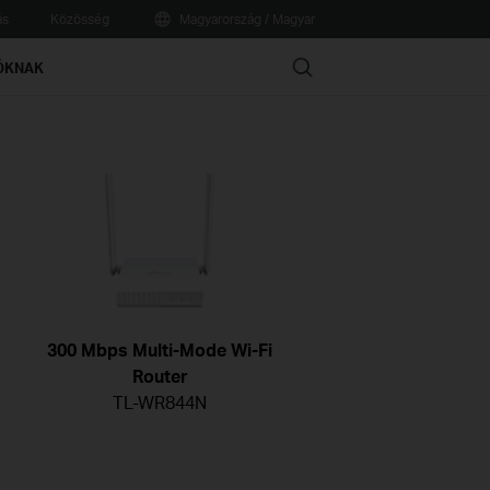
ás
Közösség
Magyarország / Magyar
Search
ÓKNAK
300 Mbps Multi-Mode Wi-Fi
Router
TL-WR844N