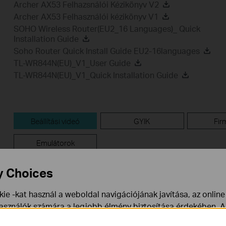
Archer AX53 Felhazsnálói Kézikönyv V2
Archer AX53 Felhasználói kézikönyv V1
SOHO Wireless Router(EU2_16 Languages)_ Quick
Installation Guide
Soho Router Quick Install Guide EU2-16languages
TL-WR844N(EU)_V1_User Guide
TL-WR844N(EU)_V1_Quick Installation Guide
Beállítási videó
GYIK
Fir
Emulátorok
y Choices
Beállítási videó
ie -kat használ a weboldal navigációjának javítása, az onlin
használók számára a legjobb élmény biztosítása érdekében. A
ármikor tiltakozhat. További információt az
adatvédelmi irán