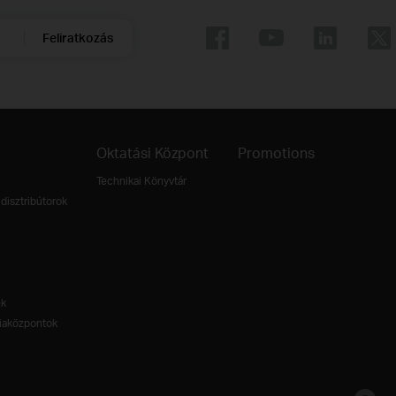
Feliratkozás
Oktatási Központ
Promotions
Technikai Könyvtár
disztribútorok
ek
aközpontok