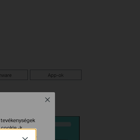
mware
App-ok
Close
e tevékenységek
 cookie -k
yelveinkben
talál.
Close