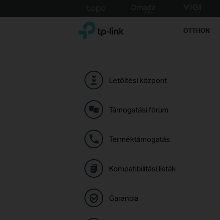
Click
to
TP-Link, Reliably Smart
skip
OTTHON
the
navigation
bar
Letöltési központ
Támogatási fórum
Terméktámogatás
Kompatibilitási listák
Garancia