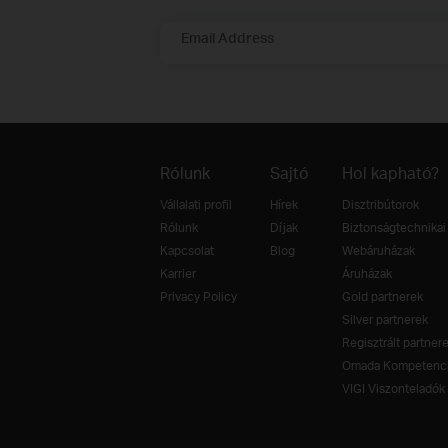
Email Address
Rólunk
Sajtó
Hol kapható?
Vállalati profil
Hírek
Disztribútorok
Rólunk
Díjak
Biztonságtechnikai 
Kapcsolat
Blog
Webáruházak
Karrier
Áruházak
Privacy Policy
Gold partnerek
Silver partnerek
Regisztrált partner
Omada Kompetenci
VIGI Viszonteladók