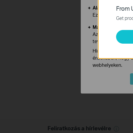
Alap Cookie-k
From U
Ezek a cookie -k 
Get prod
Marketing és Ele
Az elemző cookie 
tevékenységeit, h
Hirdetési partnere
érdekében, hogy ér
webhelyeken.
Feliratkozás a hírlevélre