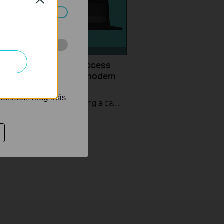
ndszereiben.
 végzett
uld I do if I cannot access
ernet? - Using a cable modem
tnak be annak
P-Link router
jelenítsen meg más
If you can’t access the internet using a cable modem and TP-Link router, follow this video step by step to solve your problem.