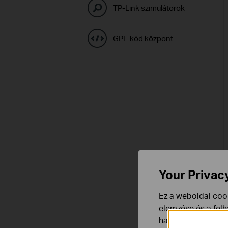
TP-Link szimulátorok
GPL-kód központ
Your Privac
Ez a weboldal cook
elemzése és a fel
használata ellen b