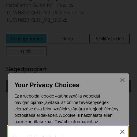
Installation Guide for Linux
TL-WN823N(EU)_V2_User Guide
TL-WN823N(EU)_V2_QIG
Segédprogram
Driver
Beállítási videó
GYIK
Segédprogram
Close
Your Privacy Choices
TL-WN823N(EU)_V2_Utility_Windows
Ez a weboldal cookie -kat használ a weboldal
Kiadás dátuma:
2017-03-09
navigációjának javítása, az online tevékenységek
elemzése és a felhasználók számára a legjobb élmény
Nyelv:
Angol
biztosítása érdekében. A cookie -k használata ellen
bármikor tiltakozhat. További információt az
Fájlméret:
37.27 MB
adatvédelmi irányelveinkben
talál.
Close
Operációs rendszer: Win2000/XP/2003/Vista/7/8/8.1/10