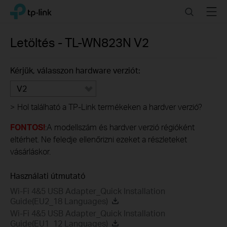
Click
Search
Menu
TP-Link, Reliably Smart
to
skip
the
Letöltés -
TL-WN823N
V2
navigation
bar
Kérjük, válasszon hardware verziót:
V2
>
Hol található a TP-Link termékeken a hardver verzió?
FONTOS!
:A modellszám és hardver verzió régióként
eltérhet. Ne feledje ellenőrizni ezeket a részleteket
vásárláskor.
Használati útmutató
Wi-Fi 4&5 USB Adapter_Quick Installation
Guide(EU2_18 Languages)
Wi-Fi 4&5 USB Adapter_Quick Installation
Guide(EU1_12 Languages)