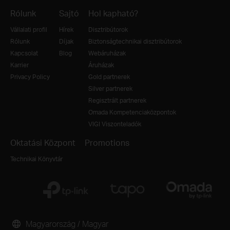
Rólunk
Sajtó
Hol kapható?
Vállalati profil
Hírek
Disztribútorok
Rólunk
Díjak
Biztonságtechnikai disztribútorok
Kapcsolat
Blog
Webáruházak
Karrier
Áruházak
Privacy Policy
Gold partnerek
Silver partnerek
Regisztrált partnerek
Omada Kompetenciaközpontok
VIGI Viszonteladók
Oktatási Központ
Promotions
Technikai Könyvtár
Magyarország / Magyar