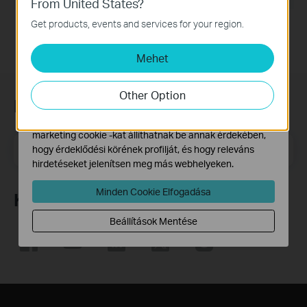
From United States?
Alap Cookie-k
Ezek a cookie -k a webhely működéséhez szükségesek,
Get products, events and services for your region.
és nem tilthatók le a rendszereiben.
Mehet
Marketing és Elemző Cookie-k
Az elemző cookie -k lehetővé teszik számunkra, hogy
elemezzük weboldalunkon végzett tevékenységeit, hogy
Other Option
javítsuk és módosítsuk webhelyünk működését.
Feliratkozás a hírlevélre
Hirdetési partnereink a weboldalunkon keresztül
marketing cookie -kat állíthatnak be annak érdekében,
Email Address
hogy érdeklődési körének profilját, és hogy releváns
Feliratkozás
hirdetéseket jelenítsen meg más webhelyeken.
Minden Cookie Elfogadása
Követés
Beállítások Mentése