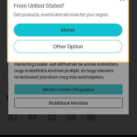
WHQL-Certified
From United States?
Alap Cookie-k
Notes:
Ezek a cookie -k a webhely működéséhez szükségesek,
Get products, events and services for your region.
for TL-WN822N v1
és nem tilthatók le a rendszereiben.
Mehet
Marketing és Elemző Cookie-k
Az elemző cookie -k lehetővé teszik számunkra, hogy
elemezzük weboldalunkon végzett tevékenységeit, hogy
Other Option
javítsuk és módosítsuk webhelyünk működését.
Feliratkozás a hírlevélre
Hirdetési partnereink a weboldalunkon keresztül
marketing cookie -kat állíthatnak be annak érdekében,
hogy érdeklődési körének profilját, és hogy releváns
Email Address
Feliratkozás
hirdetéseket jelenítsen meg más webhelyeken.
Minden Cookie Elfogadása
Követés
Beállítások Mentése