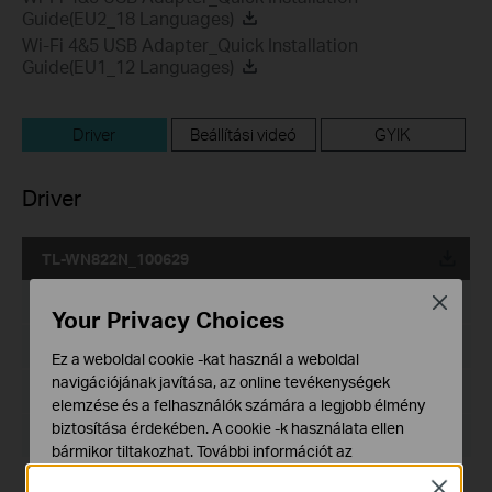
Guide(EU2_18 Languages)
Wi-Fi 4&5 USB Adapter_Quick Installation
Guide(EU1_12 Languages)
Driver
Beállítási videó
GYIK
Driver
TL-WN822N_100629
Kiadás dátuma:
2010-06-29
Close
Your Privacy Choices
Nyelv:
Angol
Ez a weboldal cookie -kat használ a weboldal
navigációjának javítása, az online tevékenységek
Fájlméret:
28.8 MB
elemzése és a felhasználók számára a legjobb élmény
biztosítása érdekében. A cookie -k használata ellen
Operációs rendszer: Windows 2000/XP/Vista/7
bármikor tiltakozhat. További információt az
adatvédelmi irányelveinkben
talál.
Modifications and Bug Fixes:
Close