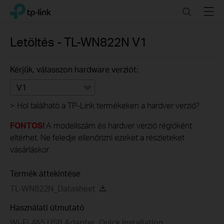
Click
Search
Menu
TP-Link, Reliably Smart
to
skip
the
Letöltés -
TL-WN822N
V1
navigation
bar
Kérjük, válasszon hardware verziót:
V1
>
Hol található a TP-Link termékeken a hardver verzió?
FONTOS!
:A modellszám és hardver verzió régióként
eltérhet. Ne feledje ellenőrizni ezeket a részleteket
vásárláskor.
Termék áttekintése
TL-WN822N_Datasheet
Használati útmutató
Wi-Fi 4&5 USB Adapter_Quick Installation