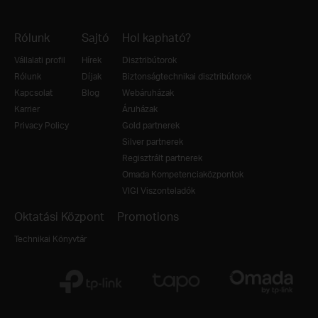
Rólunk
Sajtó
Hol kapható?
Vállalati profil
Hírek
Disztribútorok
Rólunk
Díjak
Biztonságtechnikai disztribútorok
Kapcsolat
Blog
Webáruházak
Karrier
Áruházak
Privacy Policy
Gold partnerek
Silver partnerek
Regisztrált partnerek
Omada Kompetenciaközpontok
VIGI Viszonteladók
Oktatási Központ
Promotions
Technikai Könyvtár