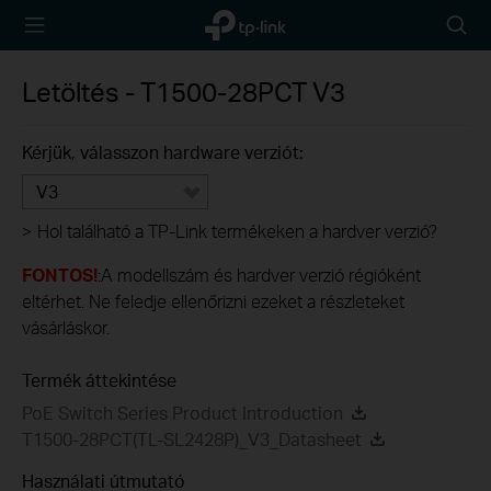
TP-Link,
Searc
Reliably
icon
Smart
Letöltés -
T1500-28PCT
V3
Kérjük, válasszon hardware verziót:
V3
>
Hol található a TP-Link termékeken a hardver verzió?
FONTOS!
:A modellszám és hardver verzió régióként
eltérhet. Ne feledje ellenőrizni ezeket a részleteket
vásárláskor.
Termék áttekintése
PoE Switch Series Product Introduction
T1500-28PCT(TL-SL2428P)_V3_Datasheet
Használati útmutató