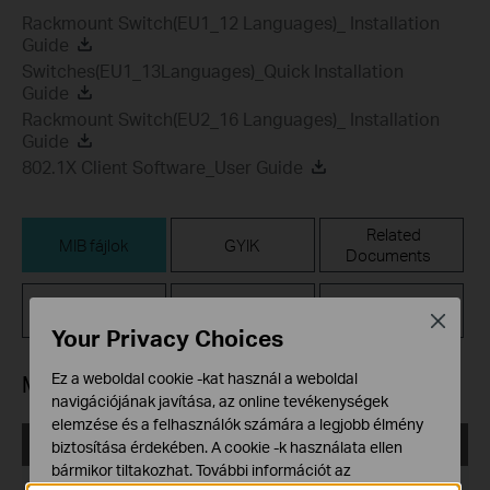
Rackmount Switch(EU1_12 Languages)_ Installation
Guide
Switches(EU1_13Languages)_Quick Installation
Guide
Rackmount Switch(EU2_16 Languages)_ Installation
Guide
802.1X Client Software_User Guide
Related
MIB fájlok
GYIK
Documents
Firmware
GPL-kód
Emulátorok
Close
Your Privacy Choices
Ez a weboldal cookie -kat használ a weboldal
MIB fájlok
navigációjának javítása, az online tevékenységek
elemzése és a felhasználók számára a legjobb élmény
T1500-28PCT(UN)_V3_MIB_20180530
biztosítása érdekében. A cookie -k használata ellen
bármikor tiltakozhat. További információt az
Kiadás dátuma:
2019-05-13