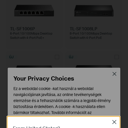
TL-SF1006P
TL-SF1008LP
6-Port 10/100Mbps Desktop
8-Port 10/100Mbps Desktop
Switch with 4-Port PoE+
Switch with 4-Port PoE
ÚJ
ÚJ
Close
Your Privacy Choices
TL-SG1210MP
TL-SX105
Ez a weboldal cookie -kat használ a weboldal
10-Port Gigabit Desktop Switch
5-Port 10G Desktop Switch
navigációjának javítása, az online tevékenységek
with 8-Port PoE+
elemzése és a felhasználók számára a legjobb élmény
biztosítása érdekében. A cookie -k használata ellen
bármikor tiltakozhat. További információt az
ÚJ
ÚJ
adatvédelmi irányelveinkben
talál.
Close