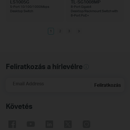
LS1005G
TL-SG1008MP
5-Port 10/100/1000Mbps
8-Port Gigabit
Desktop Switch
Desktop/Rackmount Switch with
8-Port PoE+
1
2
3
Feliratkozás a hírlevélre
Email Address
Feliratkozás
Követés