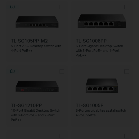
ÚJ
TL-SG105PP-M2
TL-SG1006PP
5-Port 2.5G Desktop Switch with
6-Port Gigabit Desktop Switch
4-Port PoE++
with 3-Port PoE+ and 1-Port
PoE++
ÚJ
TL-SG1210PP
TL-SG1005P
10-Port Gigabit Desktop Switch
5-Portos gigabites asztali switch
with 6-Port PoE+ and 2-Port
4 PoE porttal
PoE++