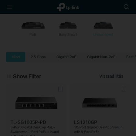
TP-Link,
Searc
Reliably
icon
Smart
PoE
Easy Smart
Unmanaged
Mind
2.5 Gbps
Gigabit PoE
Gigabit Non-PoE
Fast 
Show Filter
Visszaállítás
TL-SG1005P-PD
LS1210GP
5-Port Gigabit Desktop PoE+
10-Port Gigabit Desktop Switch
Switch with 1-Port PoE++ In and
with 8-Port PoE+