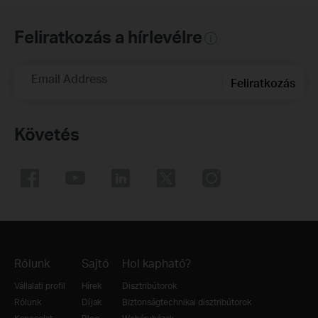
Feliratkozás a hírlevélre
Email Address
Feliratkozás
Követés
Rólunk
Sajtó
Hol kapható?
Vállalati profil
Hírek
Disztribútorok
Rólunk
Díjak
Biztonságtechnikai disztribútorok