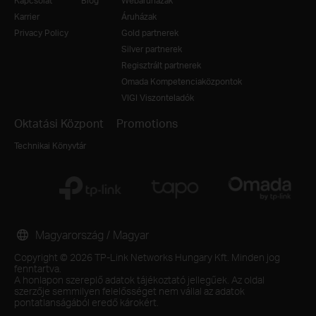
Kapcsolat
Blog
Webáruházak
Karrier
Áruházak
Privacy Policy
Gold partnerek
Silver partnerek
Regisztrált partnerek
Omada Kompetenciaközpontok
VIGI Viszonteladók
Oktatási Központ
Promotions
Technikai Könyvtár
Magyarország / Magyar
Copyright © 2026 TP-Link Networks Hungary Kft. Minden jog
fenntartva.
A honlapon szereplő adatok tájékoztató jellegűek. Az oldal
szerzője semmilyen felelősséget nem vállal az adatok
pontatlanságából eredő károkért.