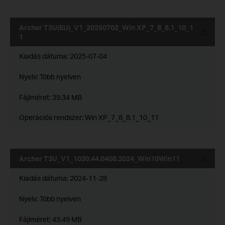
Archer T3U(EU)_V1_20250702_Win XP_7_8_8.1_10_1
1
Kiadás dátuma:
2025-07-04
Nyelv:
Több nyelven
Fájlméret:
39.34 MB
Operációs rendszer: Win XP_7_8_8.1_10_11
Archer T3U_V1_1030.44.0408.2024_Win10Win11
Kiadás dátuma:
2024-11-28
Nyelv:
Több nyelven
Fájlméret:
43.49 MB