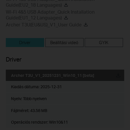
Guide(EU2_18 Languages)
Wi-Fi 4&5 USB Adapter_Quick Installation
Guide(EU1_12 Languages)
Archer T3U(EU&US)_V1_User Guide
Driver
Beállítási videó
GYIK
Driver
Archer T3U_V1_20251231_Win10_11 [beta]
Kiadás dátuma:
2025-12-31
Nyelv:
Több nyelven
Fájlméret:
43.58 MB
Operációs rendszer: Win10&11