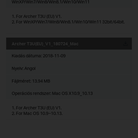
WinXP/Win7/Win8/Win8.1/Win10/Win11
1. For Archer T3U (EU) V1.
2. For WinXP/Win7/Win8/Win8.1/Win10/Win11 32bit/64bit.
Archer T3U(EU)_V1_180724_Mac
Kiadás dátuma:
2018-11-09
Nyelv:
Angol
Fájlméret:
13.94 MB
Operációs rendszer: Mac OS X10.9_10.13
1. For Archer T3U (EU) V1.
2. For Mac OS 10.9~10.13.