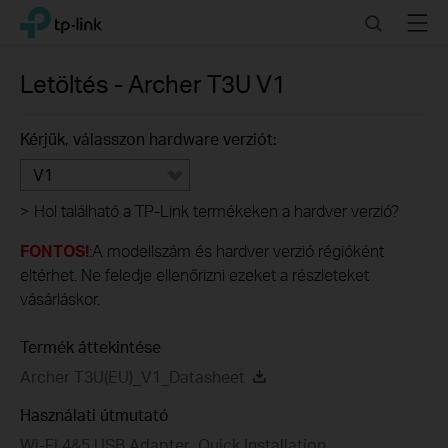
Click
Search
Menu
TP-Link, Reliably Smart
to
skip
the
Letöltés -
Archer T3U
V1
navigation
bar
Kérjük, válasszon hardware verziót:
V1
>
Hol található a TP-Link termékeken a hardver verzió?
FONTOS!
:A modellszám és hardver verzió régióként
eltérhet. Ne feledje ellenőrizni ezeket a részleteket
vásárláskor.
Termék áttekintése
Archer T3U(EU)_V1_Datasheet
Használati útmutató
Wi-Fi 4&5 USB Adapter_Quick Installation