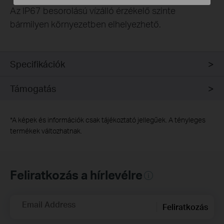
Az IP67 besorolású vízálló érzékelő szinte
bármilyen környezetben elhelyezhető.
Specifikációk
Támogatás
*
A képek és információk csak tájékoztató jellegűek. A tényleges
termékek változhatnak.
Feliratkozás a hírlevélre
Email Address
Feliratkozás