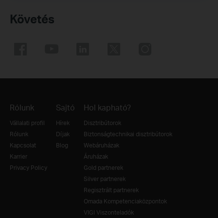
Követés
Rólunk
Sajtó
Hol kapható?
Vállalati profil
Hírek
Disztribútorok
Rólunk
Díjak
Biztonságtechnikai disztribútorok
Kapcsolat
Blog
Webáruházak
Karrier
Áruházak
Privacy Policy
Gold partnerek
Silver partnerek
Regisztrált partnerek
Omada Kompetenciaközpontok
VIGI Viszonteladók