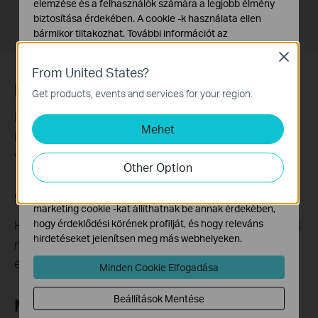
elemzése és a felhasználók számára a legjobb élmény
biztosítása érdekében. A cookie -k használata ellen
bármikor tiltakozhat. További információt az
adatvédelmi irányelveinkben
talál.
Close
From United States?
Alap Cookie-k
Kétirányú intelligens indukció
Ezek a cookie -k a webhely működéséhez szükségesek,
Get products, events and services for your region.
és nem tilthatók le a rendszereiben.
Mind a felülről csöpögő, mind az alulról szivárgó víz
Mehet
Marketing és Elemző Cookie-k
időben észlelhető, így megmenthetők a bútorok
Az elemző cookie -k lehetővé teszik számunkra, hogy
vagy az ingatlana.
elemezzük weboldalunkon végzett tevékenységeit, hogy
Other Option
javítsuk és módosítsuk webhelyünk működését.
90 dB riasztás több eszközről
Hirdetési partnereink a weboldalunkon keresztül
marketing cookie -kat állíthatnak be annak érdekében,
Ha potenciális szivárgást észlel, az érzékelő hangos
hogy érdeklődési körének profilját, és hogy releváns
hirdetéseket jelenítsen meg más webhelyeken.
riasztást ad, a hub és a Tapo App értesítéseivel
együtt.
Minden Cookie Elfogadása
Beállítások Mentése
Maradjon tartós