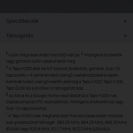
Specifikációk
Támogatás
†
∆
külön megvásárolható microSD-kártya.
Intelligens érzékelők
vagy gombok külön vásárolhatók meg.
‡
A Tapo H200 akár 64 IoT eszközt (érzékelők, gombok, Sub-1G
kapcsolók) + 4 kamera/videó csengő csatlakoztatására képes.
Kamerák/videó csengő esetén jelenleg a Tapo C420, Tapo C400,
Tapo D230 és a jövőben is támogatott lesz.
§
Az Alexa és a Google Home használatához a Tapo H200-nak
csatlakoznia kell IPC-eszközökhöz, intelligens érzékelőkhöz vagy
Sub-1G kapcsolókhoz.
*
A Tapo
H200 csak meghatározott frekvenciasávokban működő
sub-g eszközöket támogat:
863,35 MHz, 864,35 MHz, 868,35 MHz
(EU/UK) vagy 920,9 MHz, 921,7 MHz, 922,3 MHz (USA/AU).