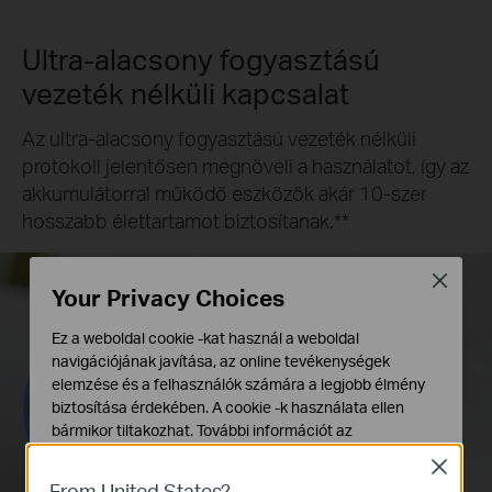
Ultra-alacsony fogyasztású
vezeték nélküli kapcsalat
Az ultra-alacsony fogyasztású vezeték nélküli
protokoll jelentősen megnöveli a használatot, így az
akkumulátorral működő eszközök akár 10-szer
hosszabb élettartamot biztosítanak.**
Close
Your Privacy Choices
Ez a weboldal cookie -kat használ a weboldal
navigációjának javítása, az online tevékenységek
elemzése és a felhasználók számára a legjobb élmény
biztosítása érdekében. A cookie -k használata ellen
bármikor tiltakozhat. További információt az
adatvédelmi irányelveinkben
talál.
Close
From United States?
Alap Cookie-k