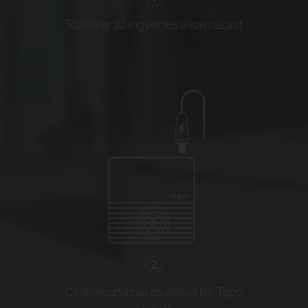
Töltse le az ingyenes alkalmazást
Csatlakoztassa és állítsa be Tapo