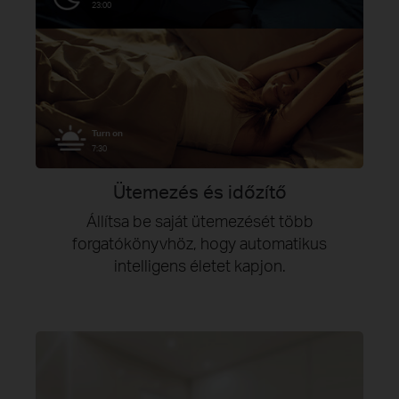
23:00
Turn on
7:30
Ütemezés és időzítő
Állítsa be saját ütemezését több
forgatókönyvhöz, hogy automatikus
intelligens életet kapjon.