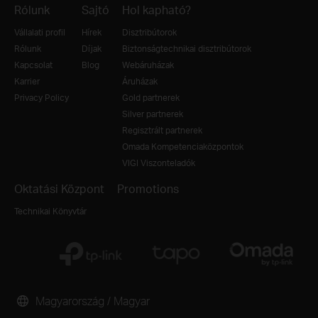
Rólunk
Sajtó
Hol kapható?
Vállalati profil
Hírek
Disztribútorok
Rólunk
Díjak
Biztonságtechnikai disztribútorok
Kapcsolat
Blog
Webáruházak
Karrier
Áruházak
Privacy Policy
Gold partnerek
Silver partnerek
Regisztrált partnerek
Omada Kompetenciaközpontok
VIGI Viszonteladók
Oktatási Központ
Promotions
Technikai Könyvtár
Magyarország / Magyar