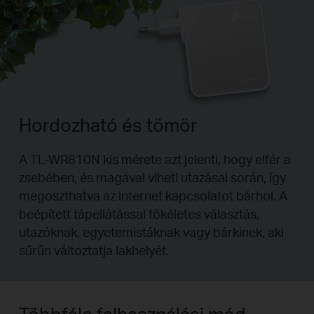
Hordozható és tömör
A TL-WR810N kis mérete azt jelenti, hogy elfér a
zsebében, és magával viheti utazásai során, így
megoszthatva az internet kapcsolatot bárhol. A
beépített tápellátással tökéletes választás,
utazóknak, egyetemistáknak vagy bárkinek, aki
sűrűn változtatja lakhelyét.
Többféle felhasználási mód