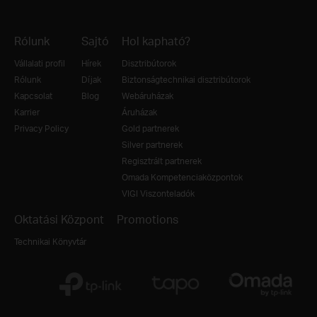
Rólunk
Sajtó
Hol kapható?
Vállalati profil
Hírek
Disztribútorok
Rólunk
Díjak
Biztonságtechnikai disztribútorok
Kapcsolat
Blog
Webáruházak
Karrier
Áruházak
Privacy Policy
Gold partnerek
Silver partnerek
Regisztrált partnerek
Omada Kompetenciaközpontok
VIGI Viszonteladók
Oktatási Központ
Promotions
Technikai Könyvtár