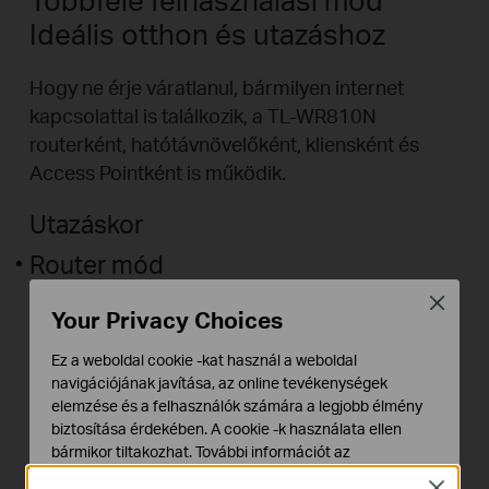
Ideális otthon és utazáshoz
Hogy ne érje váratlanul, bármilyen internet
kapcsolattal is találkozik, a TL-WR810N
routerként, hatótávnövelőként, kliensként és
Access Pointként is működik.
Utazáskor
Router mód
Azonnal létrehozhat egy saját vezeték nélküli
Close
Your Privacy Choices
hálózatot és megoszthatja az Internetet más Wi-
Fi-s készülékekkel is. Alkalmas a legtöbb
Ez a weboldal cookie -kat használ a weboldal
szállodai hálózathoz.
navigációjának javítása, az online tevékenységek
elemzése és a felhasználók számára a legjobb élmény
biztosítása érdekében. A cookie -k használata ellen
bármikor tiltakozhat. További információt az
adatvédelmi irányelveinkben
talál.
Close