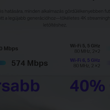
 hatására, minden alkalmazás gördülékenyebben fut.
tt a legújabb generációhoz—tökéletes 4K streaminghe
letöltéshez.
Wi-Fi 5, 5 GHz
0 Mbps
80 MHz, 2×2
Wi-Fi 6, 5 GHz
574 Mbps
80 MHz, 2 ×2
rsabb
40% 