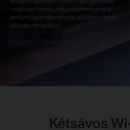
eddiginél gyorsabb sebességet, kevesebb
várakozást és nagyobb teljesítményt nyújt,
amelyet egyre több eszköz, egyszerre vehet
igénybe otthonában.
Tudjon meg Többet a Wi-Fi 6-ról >>
Kétsávos Wi-