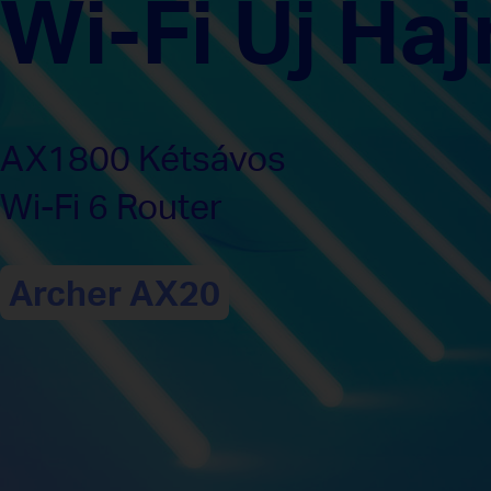
Wi-Fi Új Haj
AX1800 Kétsávos
Wi-Fi 6 Router
Archer AX20