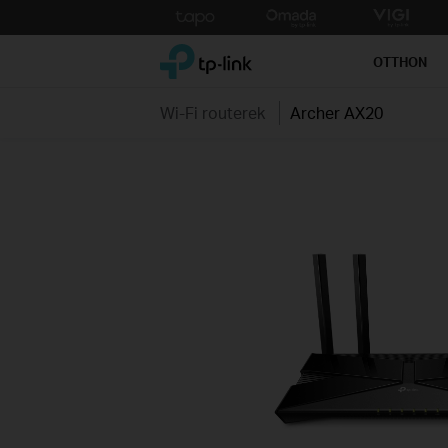
Click
to
TP-Link, Reliably Smart
skip
OTTHON
the
navigation
Wi-Fi routerek
Archer AX20
bar