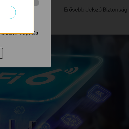
Kevesebb Energia
Erősebb Jelszó Biztonság
 végzett
tnak be annak
jelenítsen meg más