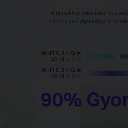
A drasztikus sebességnövekedés
GHz-es sáv képessége felfejlődö
Wi-Fi 4, 2.4 GHz
30
40 MHz, 2×2
Wi-Fi 6, 2.4 GHz
40 MHz, 2×2
90% Gyo