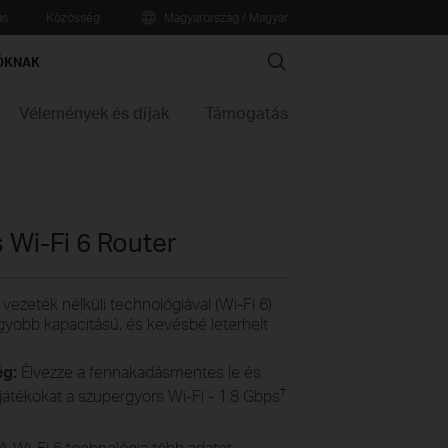
ás
Közösség
Magyarország / Magyar
Search
ÓKNAK
Vélemények és díjak
Támogatás
Wi-Fi 6 Router
vezeték nélküli technológiával (Wi-Fi 6)
agyobb kapacitású, és kevésbé leterhelt
ég:
Élvezze a fennakadásmentes le és
†
 játékokat a szupergyors Wi-Fi - 1.8 Gbps
A Wi-Fi 6 technológia több adatot