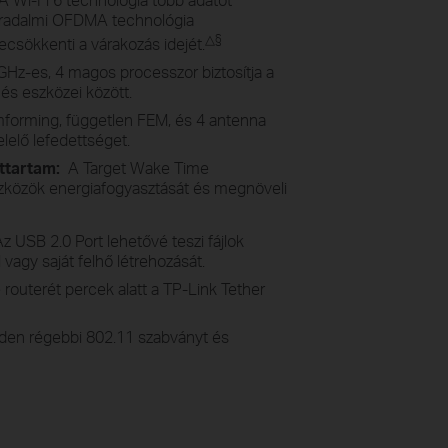
orradalmi OFDMA technológia
△
§
lecsökkenti a várakozás idejét.
GHz-es, 4 magos processzor biztosítja a
és eszközei között.
mforming, független FEM, és 4 antenna
lelő lefedettséget.
ettartam:
A Target Wake Time
szközök energiafogyasztását és megnöveli
z USB 2.0 Port lehetővé teszi fájlok
vagy saját felhő létrehozását.
e routerét percek alatt a TP-Link Tether
en régebbi 802.11 szabványt és