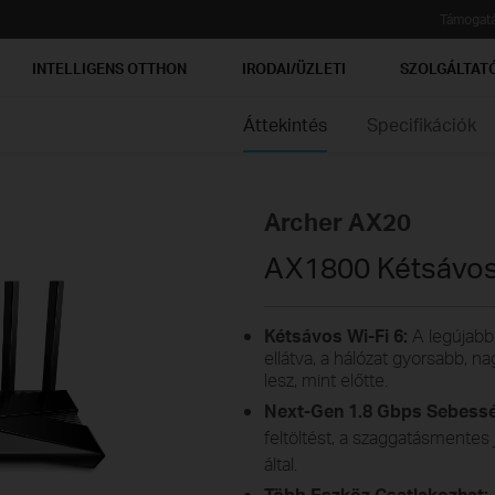
Támogat
INTELLIGENS OTTHON
IRODAI/ÜZLETI
SZOLGÁLTAT
Áttekintés
Specifikációk
Archer AX20
AX1800 Kétsávos 
Kétsávos Wi-Fi 6:
A legújabb 
ellátva, a hálózat gyorsabb, n
lesz, mint előtte.
Next-Gen 1.8 Gbps Sebess
feltöltést, a szaggatásmentes
által.
Több Eszköz Csatlakozhat: