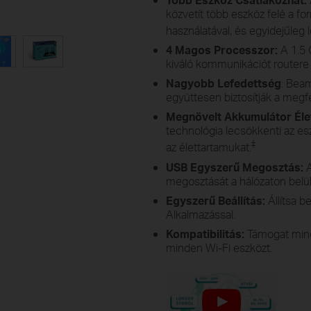
közvetít több eszköz felé a f
használatával, és egyidejűleg 
4 Magos Processzor:
A 1.5 
kiváló kommunikációt routere 
Nagyobb Lefedettség
: Bea
együttesen biztosítják a megfe
Megnövelt Akkumulátor Él
technológia lecsökkenti az e
‡
az élettartamukat.
USB Egyszerű Megosztás:
A
megosztását a hálózaton belül 
Egyszerű Beállítás:
Állítsa b
Alkalmazással.
Kompatibilitás:
Támogat mind
minden Wi-Fi eszközt.