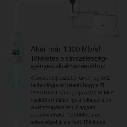
Akár már 1300 Mb/s!
2x2
MIMO
Tökéletes a sávszélesség-
igényes alkalmazásokhoz
A továbbfejlesztett HomePlug AV2
technológia azt jelenti, hogy a TL-
PA8010 KIT támogatja a 2x2 MIMO*
nyalábformálást, így a felhasználók
javát szolgálva az ultragyors
adatátvitel akár 1200Mbps-os
sebességet is elérheti. Tökéletes