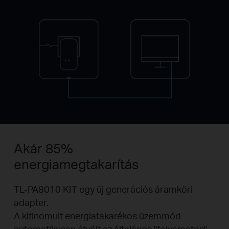
Akár 85%
energiamegtakarítás
TL-PA8010 KIT egy új generációs áramköri
adapter.
A kifinomult energiatakarékos üzemmód
automatikusan átvált az általános "folyamatos"