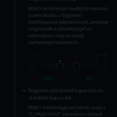
MIMO technológia nyalábformálással
maximalizálja a független
adatfolyamok teljesítményét, amelyek
megnövelik a lefedettséget az
otthonában, még az eddig
elérhetetlen helyeken is.
Nagy távolság
Nagy távolság
MIMO
SISO
Nagyobb adatátviteli kapacitás
és
stabilabb kapcsolat
MIMO Technológia azt jelenti, hogy a
TL-PA8010 KIT mindhárom vfázistt