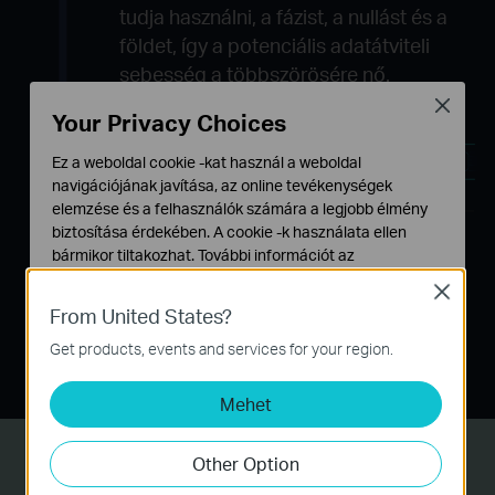
tudja használni, a fázist, a nullást és a
földet, így a potenciális adatátviteli
sebesség a többszörösére nő.
Close
Your Privacy Choices
Fázis
Ez a weboldal cookie -kat használ a weboldal
Nullás
navigációjának javítása, az online tevékenységek
elemzése és a felhasználók számára a legjobb élmény
Föld
biztosítása érdekében. A cookie -k használata ellen
MIMO
SISO
bármikor tiltakozhat. További információt az
adatvédelmi irányelveinkben
talál.
Close
From United States?
Megj.:
Alap Cookie-k
MIMO - Multi-input Multi-output
Ezek a cookie -k a webhely működéséhez szükségesek,
Get products, events and services for your region.
SISO - Single-input Single-output
és nem tilthatók le a rendszereiben.
Mehet
Marketing és Elemző Cookie-k
Az elemző cookie -k lehetővé teszik számunkra, hogy
elemezzük weboldalunkon végzett tevékenységeit, hogy
Other Option
Gigabites port az
javítsuk és módosítsuk webhelyünk működését.