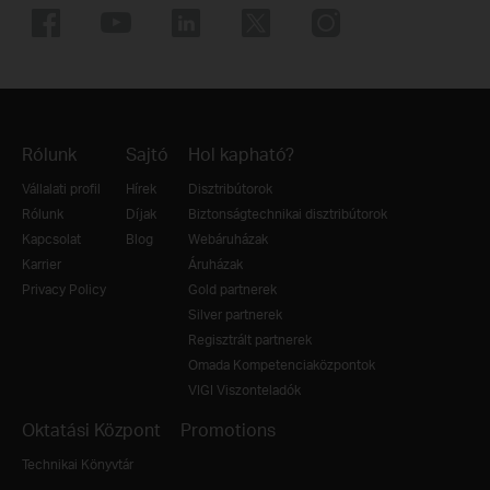
Rólunk
Sajtó
Hol kapható?
Vállalati profil
Hírek
Disztribútorok
Rólunk
Díjak
Biztonságtechnikai disztribútorok
Kapcsolat
Blog
Webáruházak
Karrier
Áruházak
Privacy Policy
Gold partnerek
Silver partnerek
Regisztrált partnerek
Omada Kompetenciaközpontok
VIGI Viszonteladók
Oktatási Központ
Promotions
Technikai Könyvtár