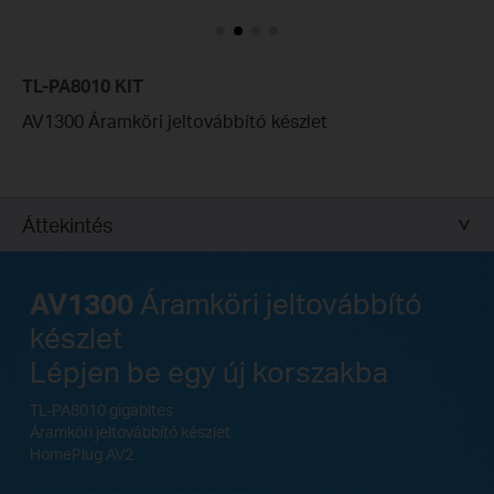
TL-PA8010 KIT
AV1300 Áramköri jeltovábbító készlet
Áttekintés
AV1300
Áramköri jeltovábbító
készlet
Lépjen be egy új korszakba
TL-PA8010 gigabites
Áramköri jeltovábbító készlet
HomePlug AV2