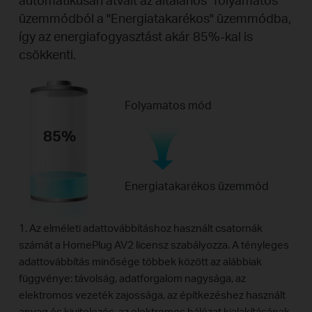
üzemmódból a "Energiatakarékos" üzemmódba,
így az energiafogyasztást akár 85%-kal is
csökkenti.
Folyamatos mód
85%
Energiatakarékos üzemmód
1. Az elméleti adattovábbításhoz használt csatornák
számát a HomePlug AV2 licensz szabályozza. A tényleges
adattovábbítás minősége többek között az alábbiak
függvénye: távolság, adatforgalom nagysága, az
elektromos vezeték zajossága, az építkezéshez használt
anyag és kivitelezés, az elektromos hálózat kialakításának