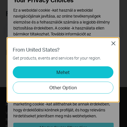
Ez a weboldal cookie -kat használ a weboldal
Feliratkozás a hírlevélre
navigációjának javítása, az online tevékenységek
elemzése és a felhasználók számára a legjobb élmény
biztosítása érdekében. A cookie -k használata ellen
Email Address
Feliratkozás
bármikor tiltakozhat. További információt az
adatvédelmi irányelveinkben
talál.
Close
From United States?
Alap Cookie-k
Követés
Ezek a cookie -k a webhely működéséhez szükségesek,
Get products, events and services for your region.
és nem tilthatók le a rendszereiben.
Mehet
Marketing és Elemző Cookie-k
Az elemző cookie -k lehetővé teszik számunkra, hogy
elemezzük weboldalunkon végzett tevékenységeit, hogy
Other Option
javítsuk és módosítsuk webhelyünk működését.
Hirdetési partnereink a weboldalunkon keresztül
Rólunk
Sajtó
Hol kapható?
marketing cookie -kat állíthatnak be annak érdekében,
hogy érdeklődési körének profilját, és hogy releváns
Vállalati profil
Hírek
Disztribútorok
hirdetéseket jelenítsen meg más webhelyeken.
Rólunk
Díjak
Biztonságtechnikai disztribútorok
Kapcsolat
Blog
Webáruházak