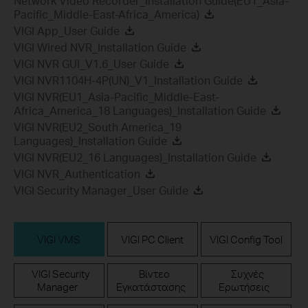
Network Video Recorder_Installation Guide(EU1_Asia-
Pacific_Middle-East-Africa_America)
VIGI App_User Guide
VIGI Wired NVR_Installation Guide
VIGI NVR GUI_V1.6_User Guide
VIGI NVR1104H-4P(UN)_V1_Installation Guide
VIGI NVR(EU1_Asia-Pacific_Middle-East-
Africa_America_18 Languages)_Installation Guide
VIGI NVR(EU2_South America_19
Languages)_Installation Guide
VIGI NVR(EU2_16 Languages)_Installation Guide
VIGI NVR_Authentication
VIGI Security Manager_User Guide
VIGI VMS
VIGI PC Client
VIGI Config Tool
VIGI Security
Βίντεο
Συχνές
Manager
Εγκατάστασης
Ερωτήσεις