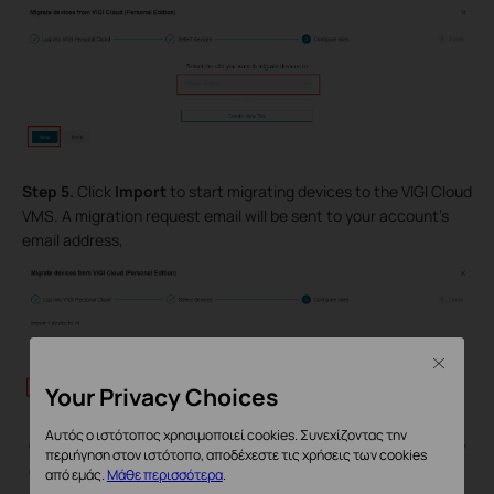
Step 5.
Click
Import
to start migrating devices to the VIGI Cloud
VMS. A migration request email will be sent to your account’s
email address,
Close
Your Privacy Choices
Αυτός ο ιστότοπος χρησιμοποιεί cookies. Συνεχίζοντας την
περιήγηση στον ιστότοπο, αποδέχεστε τις χρήσεις των cookies
από εμάς.
Μάθε περισσότερα
.