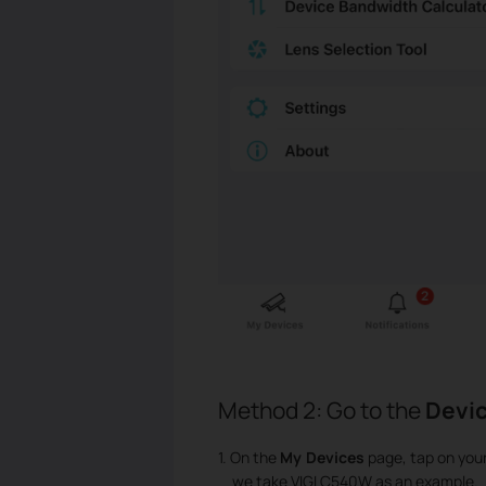
Method 2: Go to the
Devic
1. On the
My Devices
page, tap on you
we take VIGI C540W as an example.