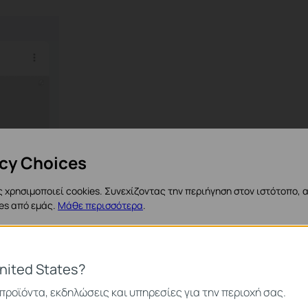
acy Choices
 χρησιμοποιεί cookies. Συνεχίζοντας την περιήγηση στον ιστότοπο, 
ies από εμάς.
Μάθε περισσότερα
.
ies
nited States?
ναι απαραίτητα για τη λειτουργία του ιστότοπου και δεν μπορούν να
ς.
προϊόντα, εκδηλώσεις και υπηρεσίες για την περιοχή σας.