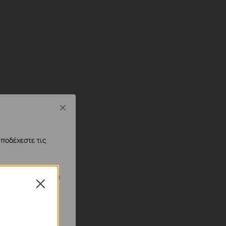
Close
αποδέχεστε τις
Close
 απενεργοποιηθούν