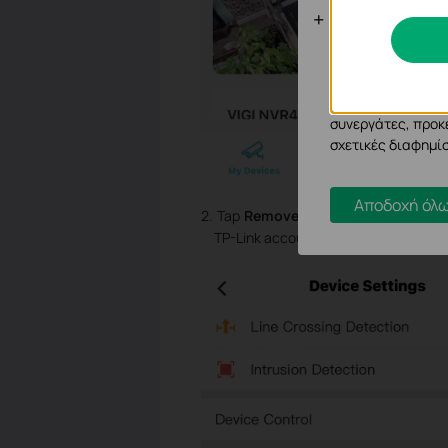
Cookies Ανά
Τα cookie ανάλυσ
μας για να βελτιώ
Τα διαφημιστικά 
συνεργάτες, προκ
σχετικές διαφημίσ
Αποδοχή όλω
2. Tap
Remove Device
at the bottom 
TP-Link account.