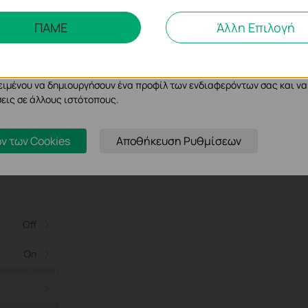
λυσης και Μάρκετινγκ
ΠΑΜΕ
Άλλη Επιλογή
ης μας δίνουν τη δυνατότητα να αναλύσουμε τις δραστηριότητές σας
σουμε και να προσαρμόσουμε τη λειτουργικότητα του ιστότοπού μας.
cookie μπορούν να ρυθμιστούν μέσω του ιστότοπού μας από τους δια
ειμένου να δημιουργήσουν ένα προφίλ των ενδιαφερόντων σας και να
εις σε άλλους ιστότοπους.
ν των Cookies
Αποθήκευση Ρυθμίσεων
and confirm the removal. The device will be removed from your