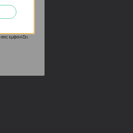
 στον ιστότοπό
φημιστικούς μας
 σας εμφανίζει