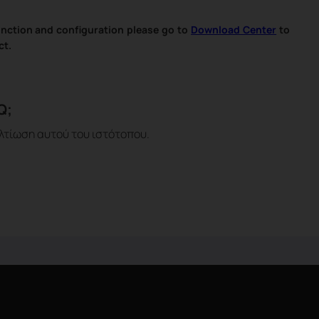
unction and configuration please go to
Download Center
to
ct.
Q;
λτίωση αυτού του ιστότοπου.