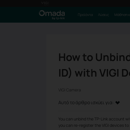
Προϊόντα
Λύσεις
Μάθηση κ
How to Unbind
ID) with VIGI 
VIGI Camera
Αυτό το άρθρο ισχύει για:
You can unbind the TP-Link account wit
you can re-register the VIGI devices to