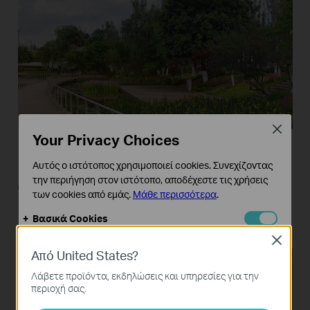
Close
Your Privacy Choices
Αυτός ο ιστότοπος χρησιμοποιεί cookies. Συνεχίζοντας
την περιήγηση στον ιστότοπο, αποδέχεστε τις χρήσεις
Outstanding Zooming
των cookies από εμάς.
Μάθε περισσότερα
.
Performance
Βασικά Cookies
Αυτά τα cookie είναι απαραίτητα για τη λειτουργία του
Close
ιστότοπου και δεν μπορούν να απενεργοποιηθούν στα
Από United States?
συστήματά σας.
Λάβετε προϊόντα, εκδηλώσεις και υπηρεσίες για την
Cookies Ανάλυσης και Μάρκετινγκ
περιοχή σας.
Τα cookie ανάλυσης μας δίνουν τη δυνατότητα να