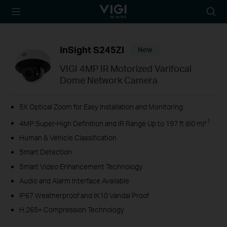
TP-Link, Reliably
Searc
Smart
icon
InSight S245ZI
New
VIGI 4MP IR Motorized Varifocal
Dome Network Camera
5X Optical Zoom for Easy Installation and Monitoring
1
4MP Super-High Definition and IR Range Up to 197 ft (60 m)*
Human & Vehicle Classification
Smart Detection
Smart Video Enhancement Technology
Audio and Alarm Interface Available
IP67 Weatherproof and IK10 Vandal Proof
H.265+ Compression Technology