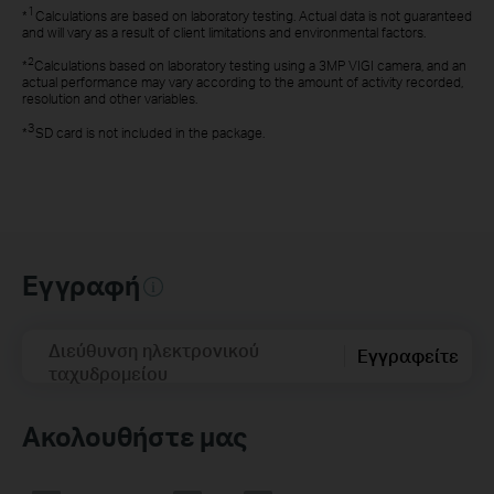
1
*
Calculations are based on laboratory testing. Actual data is not guaranteed
and will vary as a result of client limitations and environmental factors.
2
*
Calculations based on laboratory testing using a 3MP VIGI camera, and an
actual performance may vary according to the amount of activity recorded,
resolution and other variables.
3
*
SD card is not included in the package.
Εγγραφή
Διεύθυνση ηλεκτρονικού
Εγγραφείτε
ταχυδρομείου
Ακολουθήστε μας