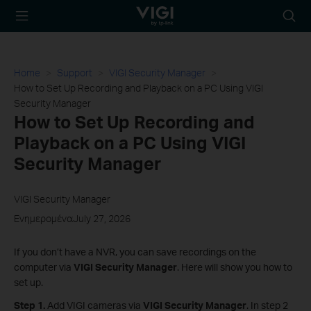
TP-Link, Reliably
Searc
Smart
icon
Home
Support
VIGI Security Manager
How to Set Up Recording and Playback on a PC Using VIGI
Security Manager
How to Set Up Recording and
Playback on a PC Using VIGI
Security Manager
VIGI Security Manager
ΕνημερομέναJuly 27, 2026
If you don’t have a NVR, you can save recordings on the
computer via
VIGI Security Manager
. Here will show you how to
set up.
Step 1.
Add VIGI cameras via
VIGI Security Manager
. In step 2