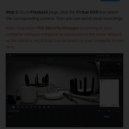
Step 2.
Go to
Playback
page, click the
Virtual NVR
and select
the corresponding camera. Then you can watch local recordings.
Note: Only when
VIGI Security Manager
is running on your
computer and your computer is connected to the same network
as the camera, recordings can be saved on your computer in real
time.