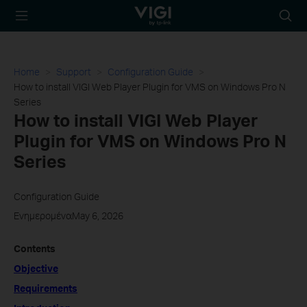
TP-Link, Reliably
Searc
Smart
icon
Home
Support
Configuration Guide
How to install VIGI Web Player Plugin for VMS on Windows Pro N
Series
How to install VIGI Web Player
Plugin for VMS on Windows Pro N
Series
Configuration Guide
ΕνημερομέναMay 6, 2026
Contents
Objective
Requirements