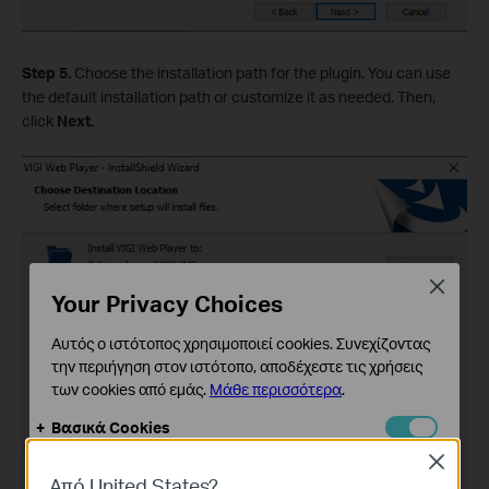
Step 5.
Choose the installation path for the plugin. You can use
the default installation path or customize it as needed. Then,
click
Next.
Close
Your Privacy Choices
Αυτός ο ιστότοπος χρησιμοποιεί cookies. Συνεχίζοντας
την περιήγηση στον ιστότοπο, αποδέχεστε τις χρήσεις
των cookies από εμάς.
Μάθε περισσότερα
.
Βασικά Cookies
Αυτά τα cookie είναι απαραίτητα για τη λειτουργία του
Close
ιστότοπου και δεν μπορούν να απενεργοποιηθούν στα
Από United States?