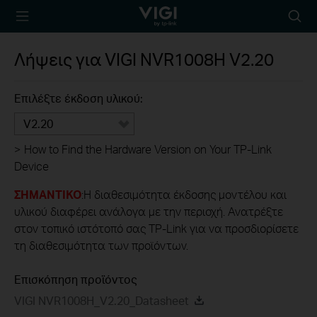
TP-Link, Reliably
Searc
Smart
icon
Λήψεις για
VIGI NVR1008H
V2.20
Επιλέξτε έκδοση υλικού:
V2.20
>
How to Find the Hardware Version on Your TP-Link
Device
ΣΗΜΑΝΤΙΚΟ
:Η διαθεσιμότητα έκδοσης μοντέλου και
υλικού διαφέρει ανάλογα με την περιοχή. Ανατρέξτε
στον τοπικό ιστότοπό σας TP-Link για να προσδιορίσετε
τη διαθεσιμότητα των προϊόντων.
Επισκόπηση προϊόντος
VIGI NVR1008H_V2.20_Datasheet