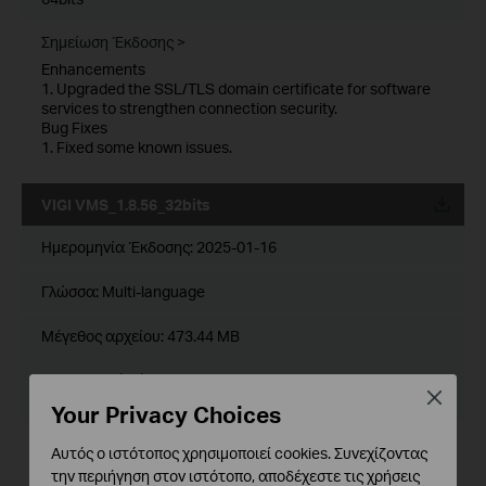
Σημείωση Έκδοσης >
Enhancements
1. Upgraded the SSL/TLS domain certificate for software
services to strengthen connection security.
Bug Fixes
1. Fixed some known issues.
VIGI VMS_1.8.56_32bits
Ημερομηνία Έκδοσης:
2025-01-16
Γλώσσα:
Multi-language
Μέγεθος αρχείου:
473.44 MB
Λειτουργικό Σύστημα : Windows 7/10/11/Server 2008
Close
32bits
Your Privacy Choices
Σημείωση Έκδοσης >
Αυτός ο ιστότοπος χρησιμοποιεί cookies. Συνεχίζοντας
την περιήγηση στον ιστότοπο, αποδέχεστε τις χρήσεις