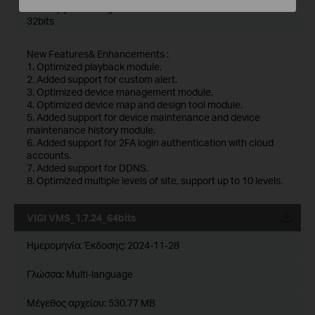
Λειτουργικό Σύστημα : Windows 7/10/11/Server 2008
32bits
New Features& Enhancements :
1. Optimized playback module.
2. Added support for custom alert.
3. Optimized device management module.
4. Optimized device map and design tool module.
5. Added support for device maintenance and device
maintenance history module.
6. Added support for 2FA login authentication with cloud
accounts.
7. Added support for DDNS.
8. Optimized multiple levels of site, support up to 10 levels.
VIGI VMS_1.7.24_64bits
Ημερομηνία Έκδοσης:
2024-11-28
Γλώσσα:
Multi-language
Μέγεθος αρχείου:
530.77 MB