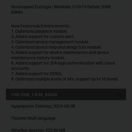
Λειτουργικό Σύστημα : Windows 7/10/11/Server 2008
64bits
New Features& Enhancements :
1. Optimized playback module.
2. Added support for custom alert.
3. Optimized device management module.
4. Optimized device map and design tool module.
5. Added support for device maintenance and device
maintenance history module.
6. Added support for 2FA login authentication with cloud
accounts.
7. Added support for DDNS.
8. Optimized multiple levels of site, support up to 10 levels.
VIGI VMS_1.5.56_32bits
Ημερομηνία Έκδοσης:
2024-08-08
Γλώσσα:
Multi-language
Μέγεθος αρχείου:
522.36 MB