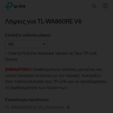
Click
Search
Menu
TP-Link, Reliably Smart
to
skip
the
Λήψεις για
TL-WA860RE
V6
navigation
bar
Επιλέξτε έκδοση υλικού:
V6
>
How to Find the Hardware Version on Your TP-Link
Device
ΣΗΜΑΝΤΙΚΟ
:Η διαθεσιμότητα έκδοσης μοντέλου και
υλικού διαφέρει ανάλογα με την περιοχή. Ανατρέξτε
στον τοπικό ιστότοπό σας TP-Link για να προσδιορίσετε
τη διαθεσιμότητα των προϊόντων.
Επισκόπηση προϊόντος
TL-WA860RE(EU)_V6_Datasheet