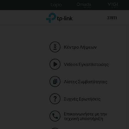
Click
to
TP-Link, Reliably Smart
skip
ΣΠΙΤΙ
the
navigation
bar
Κέντρο Λήψεων
Videos Εγκατάστασης
Λίστες Συμβατότητας
Συχνές Ερωτήσεις
Επικοινωνήστε με την
τεχνική υποστήριξη