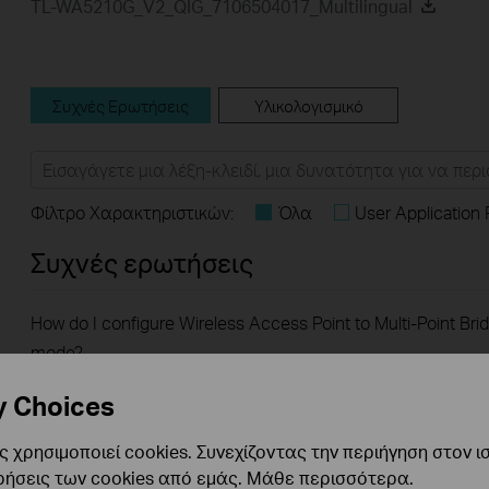
TL-WA5210G_V2_QIG_7106504017_Multilingual
Συχνές Ερωτήσεις
Υλικολογισμικό
Φίλτρο Χαρακτηριστικών:
Όλα
User Application
Συχνές ερωτήσεις
How do I configure Wireless Access Point to Multi-Point Bri
mode?
y Choices
The different configurations of Bridge with AP mode among
TP-Link outdoor access points
 χρησιμοποιεί cookies. Συνεχίζοντας την περιήγηση στον ι
ρήσεις των cookies από εμάς.
Μάθε περισσότερα
.