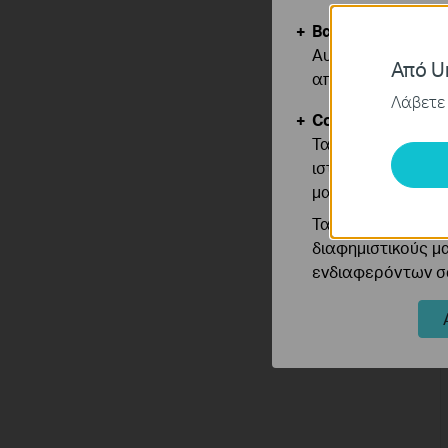
Βασικά Cookies
Αυτά τα cookie εί
Από Un
απενεργοποιηθού
Λάβετε 
Cookies Ανάλυση
Τα cookie ανάλυσ
ιστότοπό μας για
μας.
Τα διαφημιστικά 
διαφημιστικούς μ
ενδιαφερόντων σα