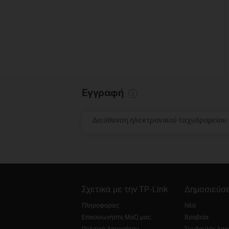
Εγγραφή
Διεύθυνση ηλεκτρονικού ταχυδρομείου
Σχετικά με την TP-Link
Δημοσιεύσε
Πληροφορίες
Νέα
Επικοινωνήστε Μαζί μας
Βραβεία
Πολιτική Απορρήτου
Συμβουλές Ασφ