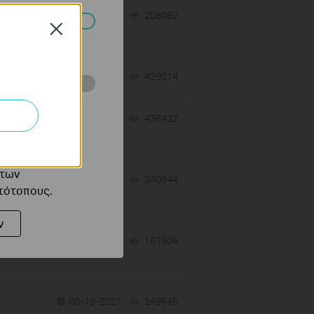
AP
12-04-2025
208092
views
Close
πορούν να
12-03-2025
439014
views
ότητές σας στον
 του ιστότοπού
 on
12-02-2025
438432
views
ό τους
 των
08-09-2024
340944
views
στότοπους.
ν
to
07-01-2024
161906
views
05-18-2021
249648
views