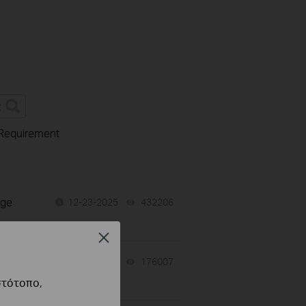
 Requirement
dge
12-23-2025
432206
views
Close
 the
12-16-2025
176007
views
στότοπο,