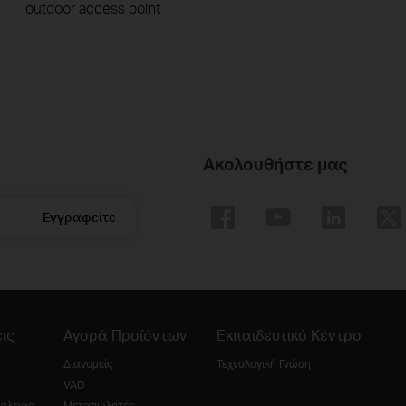
outdoor access point
Ακολουθήστε μας
Εγγραφείτε
ις
Αγορά Προϊόντων
Εκπαιδευτικό Κέντρο
Διανομείς
Τεχνολογική Γνώση
VAD
άλειας
Μεταπωλητές