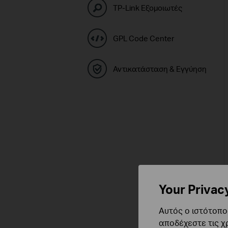
TP-Link Εξομοιωτές
GPL Code Center
Αντικατάσταση & Εγγύηση
Your Privac
Αυτός ο ιστότοπος
αποδέχεστε τις χ