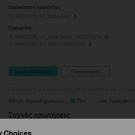
Επισκόπηση προϊόντος
TL-WA5210G_V1_Datasheet
Εγχειρίδια
TL-WA5210G_V1_User Guide_1910010274
TL-WA5210G_V1_QIG_7106503701
Συχνές Ερωτήσεις
Υλικολογισμικό
Φίλτρο Χαρακτηριστικών:
Όλα
User Application
Συχνές ερωτήσεις
How do I configure Wireless Access Point to Multi-Point Bri
y Choices