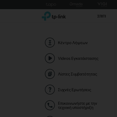
Click
to
TP-Link, Reliably Smart
skip
ΣΠΙΤΙ
the
navigation
bar
Κέντρο Λήψεων
Videos Εγκατάστασης
Λίστες Συμβατότητας
Συχνές Ερωτήσεις
Επικοινωνήστε με την
τεχνική υποστήριξη