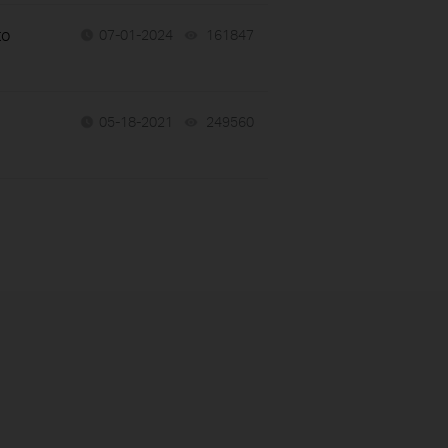
to
07-01-2024
161847
views
05-18-2021
249560
views