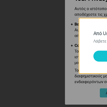
Αυτός ο ιστότοπος
αποδέχεστε τις χ
Βασικά Cookies
Αυτά τα cookie εί
Από Un
απενεργοποιηθού
Λάβετε 
Cookies Ανάλυση
Τα cookie ανάλυσ
ιστότοπό μας για
μας.
Τα διαφημιστικά 
διαφημιστικούς μ
ενδιαφερόντων σα