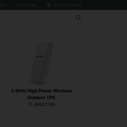
ριξη
Community
Greece / Ελληνικά
Search
2.4GHz High Power Wireless
Outdoor CPE
TL-WA5210G