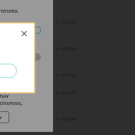
στότοπο,
 the
12-16-2025
175950
views
Close
πορούν να
AP
12-04-2025
208045
views
ότητές σας στον
 του ιστότοπού
12-03-2025
438952
views
ό τους
 on
12-02-2025
438381
views
 των
στότοπους.
ν
08-09-2024
340840
views