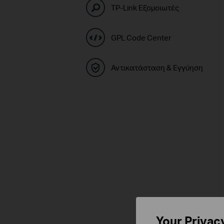
TP-Link Εξομοιωτές
GPL Code Center
Αντικατάσταση & Εγγύηση
Your Privac