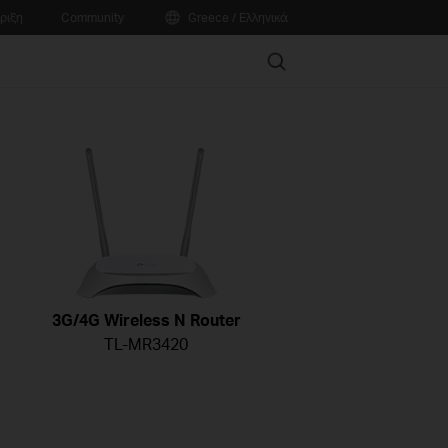
ριξη
Community
Greece / Ελληνικά
Search
3G/4G Wireless N Router
TL-MR3420