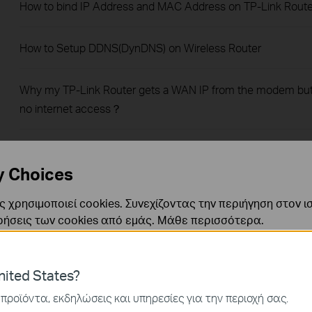
How to bind IP Address and MAC Address on TP-Link Route
How to Setup DDNS(DynDNS) on Wireless Router
Why my TP-Link Router gets a WAN IP from the modem bu
no internet access？
Why cannot I access the Internet after successfully
connected to the TP-Link router’s wireless network(Window
y Choices
OS)?
 χρησιμοποιεί cookies. Συνεχίζοντας την περιήγηση στον ι
ρήσεις των cookies από εμάς.
Μάθε περισσότερα
.
Why cannot I access the Internet after successfully
connected to the TP-Link router's wireless network(MAC
ναι απαραίτητα για τη λειτουργία του ιστότοπου και δεν μ
OS)?
ited States?
ν στα συστήματά σας.
προϊόντα, εκδηλώσεις και υπηρεσίες για την περιοχή σας.
How to do troubleshooting from the system log when PPPo
ς και Μάρκετινγκ