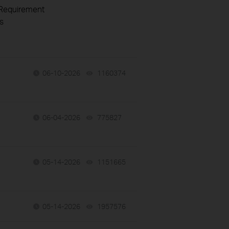
 Requirement
s
06-10-2026
1160374
views
06-04-2026
775827
views
05-14-2026
1151665
views
05-14-2026
1957576
views