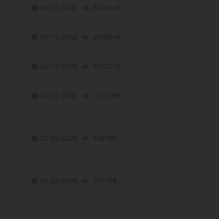
04-17-2026
3209149
views
04-17-2026
9078646
views
04-17-2026
8702010
views
04-17-2026
12072561
views
02-04-2026
638760
views
01-23-2026
317138
views