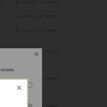
r
12-23-2025
786488
views
12-04-2025
809241
views
t
12-03-2025
748396
views
11-25-2025
1782162
views
Close
s
στότοπο,
11-25-2025
658059
views
Close
πορούν να
E
11-25-2025
378848
views