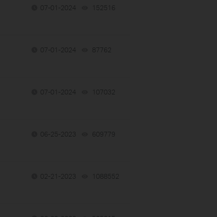
07-01-2024
152516
views
07-01-2024
87762
views
07-01-2024
107032
views
06-25-2023
609779
views
02-21-2023
1088552
views