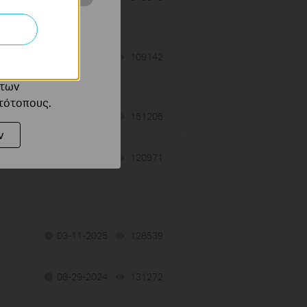
ότητές σας στον
 του ιστότοπού
07-03-2025
109142
views
ό τους
 των
στότοπους.
05-21-2025
151205
views
ν
05-20-2025
120971
views
03-11-2025
128539
views
08-29-2024
131272
views