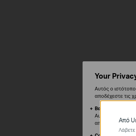
Your Privac
Αυτός ο ιστότοπος
αποδέχεστε τις χ
Βασικά Cookies
Αυτά τα cookie εί
Από Un
απενεργοποιηθού
Λάβετε 
Cookies Ανάλυση