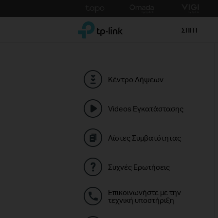
Click
to
TP-Link, Reliably Smart
skip
ΣΠΙΤΙ
the
navigation
bar
Κέντρο Λήψεων
Videos Εγκατάστασης
Λίστες Συμβατότητας
Συχνές Ερωτήσεις
Επικοινωνήστε με την
τεχνική υποστήριξη