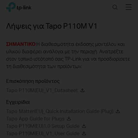
Click
Search
Menu
TP-Link, Reliably Smart
to
skip
the
Λήψεις για
Tapo P110M
V1
navigation
bar
ΣΗΜΑΝΤΙΚΟ
:Η διαθεσιμότητα έκδοσης μοντέλου και
υλικού διαφέρει ανάλογα με την περιοχή. Ανατρέξτε
στον τοπικό ιστότοπό σας TP-Link για να προσδιορίσετε
τη διαθεσιμότητα των προϊόντων.
Επισκόπηση προϊόντος
Tapo P110M(EU)_V1_Datasheet
Εγχειρίδια
Tapo Matter(EU)_Quick Installation Guide (Plug)
Tapo App Guide for Plugs
Tapo P110M(EU)1.0 Setup Guide
Tapo P110M(EU)_V1_User Guide