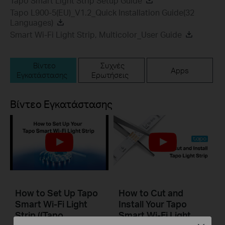
Tapo Smart Light Strip Setup Guide
Tapo L900-5(EU)_V1.2_Quick Installation Guide(32
Languages)
Smart Wi-Fi Light Strip, Multicolor_User Guide
Βίντεο
Συχνές
Apps
Εγκατάστασης
Ερωτήσεις
Βίντεο Εγκατάστασης
How to Set Up Tapo
How to Cut and
Smart Wi-Fi Light
Install Your Tapo
Strip ((Tapo
Smart Wi-Fi Light