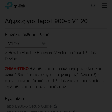
Click
Search
Menu
TP-Link, Reliably Smart
to
skip
the
Λήψεις για
Tapo L900-5
V1.20
navigation
bar
Επιλέξτε έκδοση υλικού:
V1.20
>
How to Find the Hardware Version on Your TP-Link
Device
ΣΗΜΑΝΤΙΚΟ
:Η διαθεσιμότητα έκδοσης μοντέλου και
υλικού διαφέρει ανάλογα με την περιοχή. Ανατρέξτε
στον τοπικό ιστότοπό σας TP-Link για να προσδιορίσετε
τη διαθεσιμότητα των προϊόντων.
Εγχειρίδια
Tapo L900-5 Setup Guide