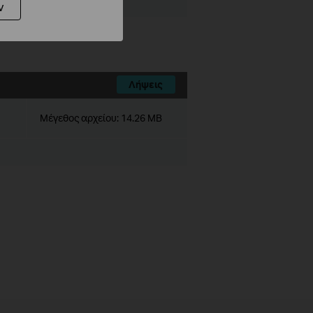
ν
Λήψεις
Μέγεθος αρχείου:
14.26 MB