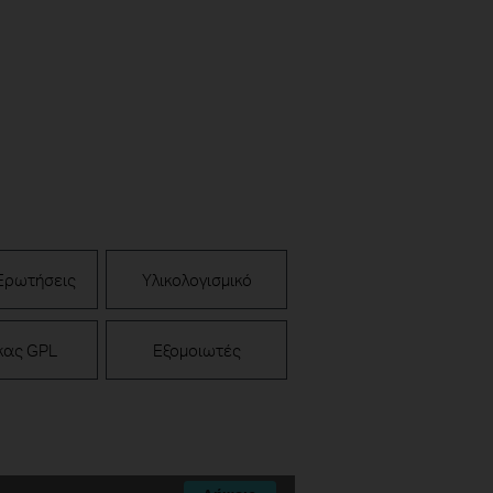
Ερωτήσεις
Υλικολογισμικό
κας GPL
Εξομοιωτές