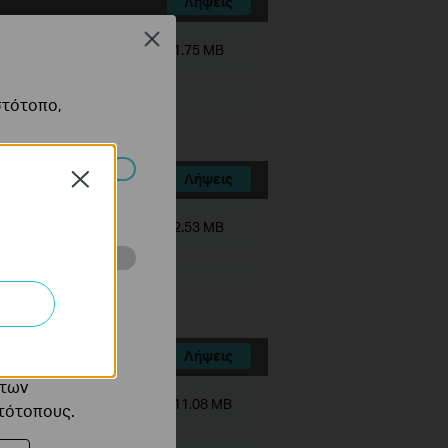
Λήψεις
Close
Μέγεθος αρχείου:
1.75 MB
στότοπο,
Λήψεις
Close
πορούν να
Μέγεθος αρχείου:
2.53 MB
ότητές σας στον
 του ιστότοπού
Λήψεις
ό τους
 των
Μέγεθος αρχείου:
11.08 MB
στότοπους.