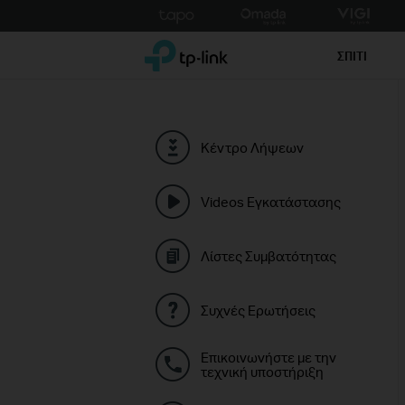
Click
to
TP-Link, Reliably Smart
skip
ΣΠΙΤΙ
the
navigation
bar
Κέντρο Λήψεων
Videos Εγκατάστασης
Λίστες Συμβατότητας
Συχνές Ερωτήσεις
Επικοινωνήστε με την
τεχνική υποστήριξη