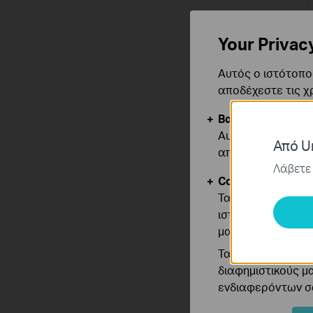
Your Privac
Αυτός ο ιστότοπος
αποδέχεστε τις χ
Βασικά Cookies
Αυτά τα cookie εί
Από Un
απενεργοποιηθού
Λάβετε 
Cookies Ανάλυση
Τα cookie ανάλυσ
ιστότοπό μας για
μας.
Τα διαφημιστικά 
διαφημιστικούς μ
ενδιαφερόντων σα