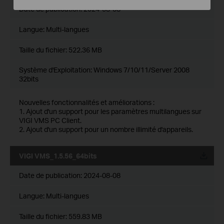
Date de publication:
2024-08-08
Langue:
Multi-langues
Taille du fichier:
522.36 MB
Système d'Exploitation: Windows 7/10/11/Server 2008
32bits
Nouvelles fonctionnalités et améliorations :
1. Ajout d'un support pour les paramètres multilangues sur
VIGI VMS PC Client.
2. Ajout d'un support pour un nombre illimité d'appareils.
VIGI VMS_1.5.56_64bits
Date de publication:
2024-08-08
Langue:
Multi-langues
Taille du fichier:
559.83 MB