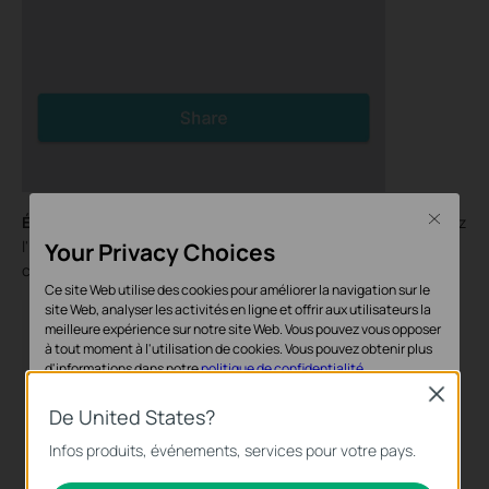
Close
Étape 5.
Laissez l'invité se connecter à l'application VIGI, vérifiez
l'invitation sous
Notifications
et appuyez sur
Accepter
. Après
Your Privacy Choices
cela, l'invité peut regarder/gérer cet appareil VIGI partagé.
Ce site Web utilise des cookies pour améliorer la navigation sur le
site Web, analyser les activités en ligne et offrir aux utilisateurs la
meilleure expérience sur notre site Web. Vous pouvez vous opposer
à tout moment à l'utilisation de cookies. Vous pouvez obtenir plus
d'informations dans notre
politique de confidentialité
.
Close
Cookies basiques
De United States?
Ces cookies sont nécessaires au fonctionnement du site Web et ne
Infos produits, événements, services pour votre pays.
peuvent pas être désactivés dans vos systèmes.