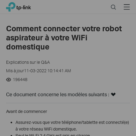
Click
Search
Menu
TP-Link, Reliably Smart
to
skip
the
Comment connecter votre robot
navigation
aspirateur à votre WiFi
bar
domestique
Explications sur le Q&A
Mis à jour11-03-2022 10:14:41 AM
196448
Ce document concerne les modèles suivants :
Avant de commencer
Assurez-vous que votre téléphone/tablette est connecté(e)
à votre réseau WiFi domestique.
Seul le Wi-Fi 2,4 GHz est pris en charge.