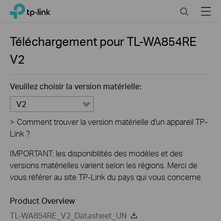
Click
Search
Menu
TP-Link, Reliably Smart
to
skip
the
Téléchargement pour
TL-WA854RE
navigation
V2
bar
Veuillez choisir la version matérielle:
V2
>
Comment trouver la version matérielle d'un appareil TP-
Link ?
IMPORTANT: les disponibilités des modèles et des
versions matérielles varient selon les régions. Merci de
vous référer au site TP-Link du pays qui vous concerne.
Product Overview
TL-WA854RE_V2_Datasheet_UN