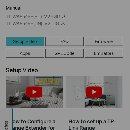
Manual
TL-WA854RE(EU)_V2_QIG
TL-WA854RE(UN)_V2_UG
Setup Video
FAQ
Firmware
Apps
GPL Code
Emulators
Setup Video
How to Configure a
How to set up a TP-
Range Extender for
Link Range