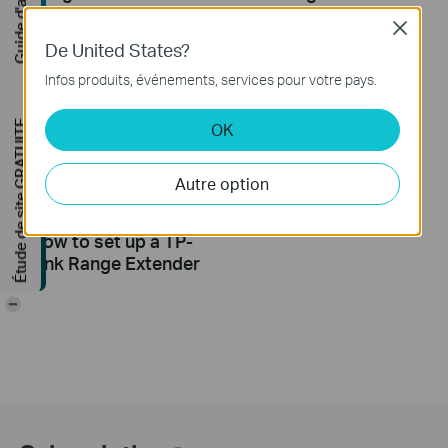
Guide d'achat
Starlink
Extender(No music)
Close
De United States?
Infos produits, événements, services pour votre pays.
Étude de site GRATUITE
OK
Autre option
How to set up a TP-
Link Range Extender
-