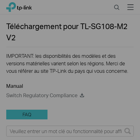
Click
Search
Menu
TP-Link, Reliably Smart
to
skip
the
Téléchargement pour
TL-SG108-M2
navigation
V2
bar
IMPORTANT: les disponibilités des modèles et des
versions matérielles varient selon les régions. Merci de
vous référer au site TP-Link du pays qui vous concerne.
Manual
Switch Regulatory Compliance
FAQ