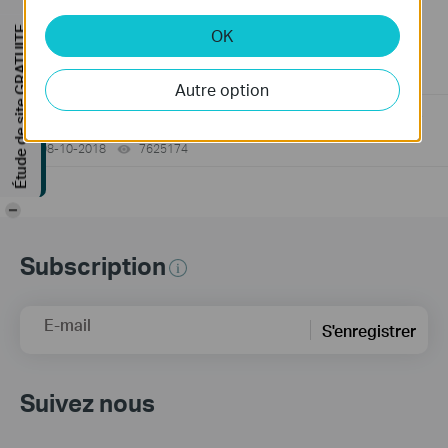
Comment trouver le numéro de série (S/N) de votre
Étude de site GRATUITE
OK
appareil TP-Link
08-10-2018
489171
views
Autre option
Comment trouver la référence de votre appareil TP-Link ?
08-10-2018
7625174
views
-
Subscription
E-mail
S'enregistrer
Suivez nous