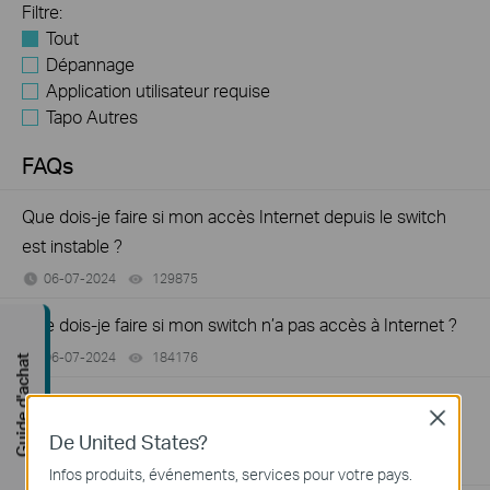
Filtre:
Tout
Dépannage
Application utilisateur requise
Tapo Autres
FAQs
Que dois-je faire si mon accès Internet depuis le switch
est instable ?
06-07-2024
129875
views
Que dois-je faire si mon switch n’a pas accès à Internet ?
06-07-2024
184176
views
Guide d'achat
Comment trouver la version matérielle d'un appareil TP-
Close
Link ?
De United States?
08-10-2018
25765498
views
Infos produits, événements, services pour votre pays.