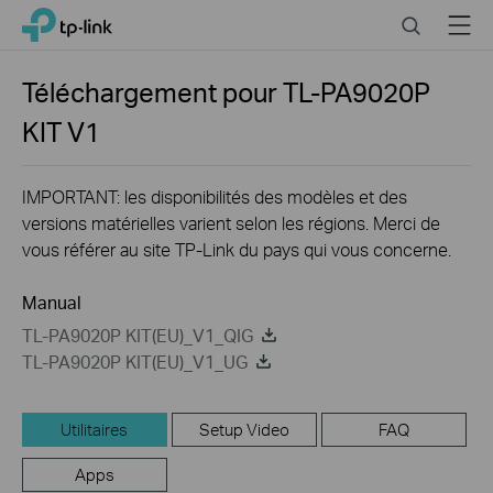
Click
Search
Menu
TP-Link, Reliably Smart
to
skip
the
Téléchargement pour
TL-PA9020P
navigation
KIT
V1
bar
IMPORTANT: les disponibilités des modèles et des
versions matérielles varient selon les régions. Merci de
vous référer au site TP-Link du pays qui vous concerne.
Manual
TL-PA9020P KIT(EU)_V1_QIG
TL-PA9020P KIT(EU)_V1_UG
Utilitaires
Setup Video
FAQ
Apps