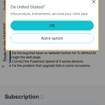
Date de publication:
2017-07-13
Close
De United States?
Langue:
Anglais, Multi-langues
Infos produits, événements, services pour votre pays.
Taille du fichier:
50.13 MB
Étude de site GRATUITE
OK
Système d'Exploitation: MAC OS 10.7-10.12
Autre option
Modifications and Bug Fixes:
Modifications and Bug Fixes
1. Add Power Saving Mode on-off option.
2. Fix the bug that have no 'website' button for TL-WPA4220
to login the web page.
3. Correct the Powerline Speed of 9 series devices.
4. Fix the problem that upgrade fails in some occasions.
-
Subscription