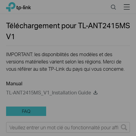
Click
Search
Menu
TP-Link, Reliably Smart
to
skip
the
Téléchargement pour
TL-ANT2415MS
navigation
V1
bar
IMPORTANT: les disponibilités des modèles et des
versions matérielles varient selon les régions. Merci de
vous référer au site TP-Link du pays qui vous concerne.
Manual
TL-ANT2415MS_V1_Installation Guide
FAQ