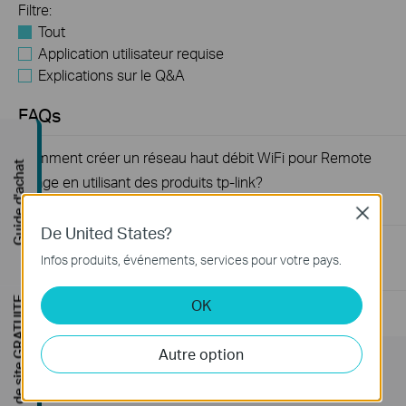
Filtre:
Tout
Application utilisateur requise
Explications sur le Q&A
FAQs
Comment créer un réseau haut débit WiFi pour Remote
Guide d'achat
Village en utilisant des produits tp-link?
09-04-2020
159551
views
Close
De United States?
Introduction for TP-Link Outdoor Antennas
Infos produits, événements, services pour votre pays.
02-12-2018
156253
views
Étude de site GRATUITE
OK
Autre option
Subscription