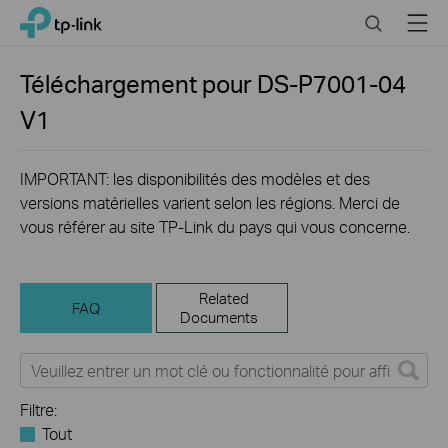
Click
Search
Menu
TP-Link, Reliably Smart
to
skip
the
Téléchargement pour
DS-P7001-04
navigation
V1
bar
IMPORTANT: les disponibilités des modèles et des
versions matérielles varient selon les régions. Merci de
vous référer au site TP-Link du pays qui vous concerne.
Related
FAQ
Documents
Filtre:
Tout