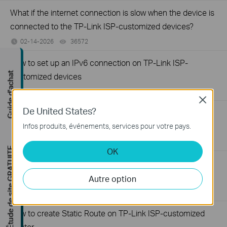
What if the internet connection is slow when the device is
connected to the TP-Link ISP-customized devices?
02-14-2026
36572
views
How to set up an IPv6 connection on TP-Link ISP-
Guide d'achat
customized devices
02-14-2026
38980
views
Close
De United States?
How to back up and restore the configuration file of TP-
Link ISP-customized devices
Infos produits, événements, services pour votre pays.
02-14-2026
40382
views
Étude de site GRATUITE
OK
How to configure IP & MAC Binding on TP-Link ISP-
customized Router
Autre option
02-09-2026
40255
views
How to create Static Route on TP-Link ISP-customized
Router