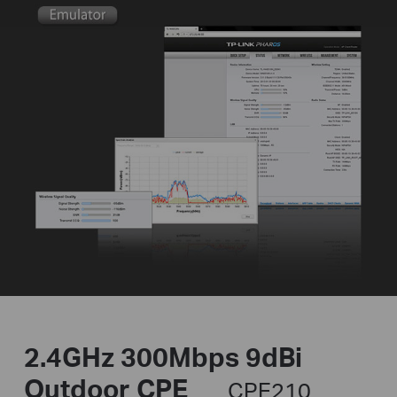
2.4GHz 300Mbps 9dBi
Outdoor CPE
CPE210