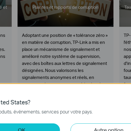
é et
Plaintes et rapports de corruption
Tau
ons
Adoptant une position de « tolérance zéro »
TP-
en matière de corruption, TP-Link a mis en
l'é
es.
place un mécanisme de signalement et
nos
ons
amélioré notre système de supervision,
app
avec des boîtes aux lettres de signalement
d'i
désignées. Nous valorisons les
fou
signalements anonymes et réels, en
tau
acceptant divers canaux et méthodes de
fou
signalement.
ted States?
oduits, événements, services pour votre pays.
OK
Autre option