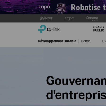
Click
to
TP-Link, Reliably Smart
skip
GRAND
PUBLIC
the
navigation
Développement Durable
Home
En
bar
Gouverna
d'entrepri