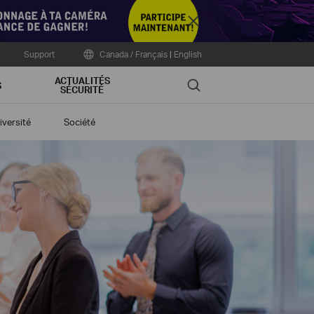
Close
Support
Canada / Français
|
English
ACTUALITÉS
Search
S
SÉCURITÉ
iversité
Société