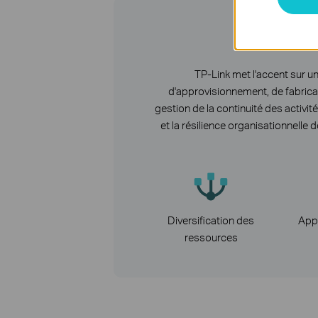
I
TP-Link met l'accent sur u
d'approvisionnement, de fabrica
gestion de la continuité des activit
et la résilience organisationnelle
Diversification des
App
ressources