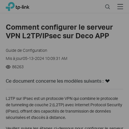
Close
Click
Search
Menu
TP-Link, Reliably Smart
to
skip
the
Comment configurer le serveur
navigation
VPN L2TP/IPsec sur Deco APP
bar
Guide de Configuration
Mis à jour05-13-2024 10:09:31 AM
86263
Ce document concerne les modèles suivants :
L2TP sur IPsec est un protocole VPN qui combine le protocole
de tunneling de couche 2 (L2TP) avec Internet Protocol Security
(IPsec), offrant des capacités de transmission de données
sécurisées et d'accès à distance.
Veuillez suivre les étapes ci-dessous pour configurer le serveur