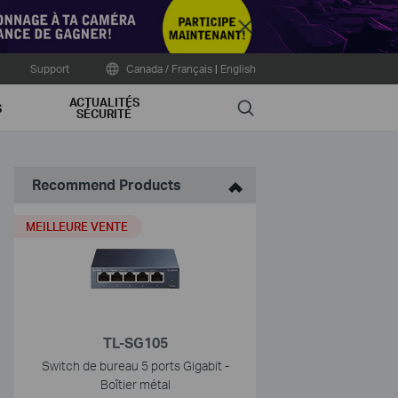
Close
Support
Canada / Français
|
English
ACTUALITÉS
Search
S
SÉCURITÉ
Recommend Products
MEILLEURE VENTE
TL-SG105
Switch de bureau 5 ports Gigabit -
Boîtier métal