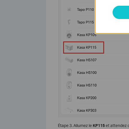
Étape 3. Allumez le
KP115
et attendez q