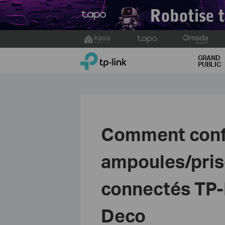
Click
to
TP-Link, Reliably Smart
skip
GRAND
PUBLIC
the
navigation
bar
Comment confi
ampoules/pris
connectés TP-L
Deco