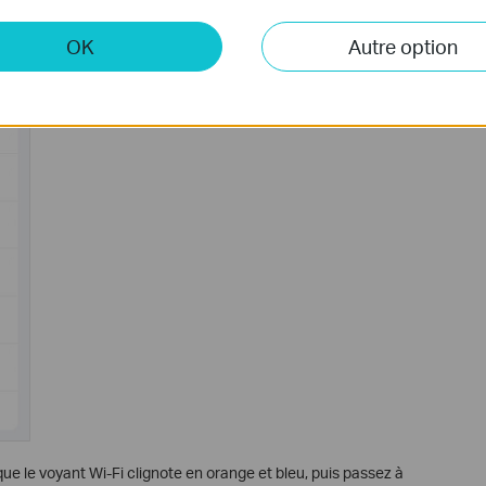
OK
Autre option
ue le voyant Wi-Fi clignote en orange et bleu, puis passez à