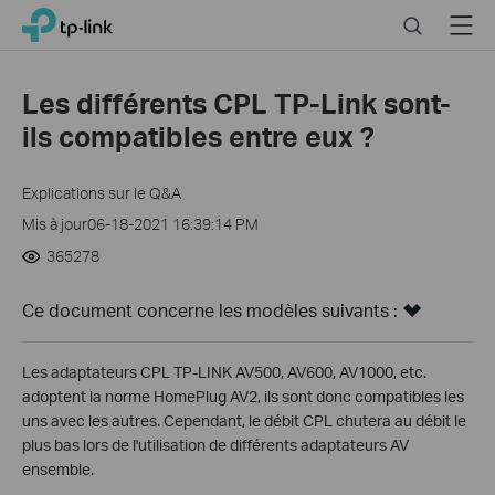
Close
Click
Search
Menu
TP-Link, Reliably Smart
to
skip
the
Les différents CPL TP-Link sont-
navigation
ils compatibles entre eux ?
bar
Explications sur le Q&A
Mis à jour06-18-2021 16:39:14 PM
365278
Ce document concerne les modèles suivants :
Les adaptateurs CPL TP-LINK AV500, AV600, AV1000, etc.
adoptent la norme HomePlug AV2, ils sont donc compatibles les
uns avec les autres. Cependant, le débit CPL chutera au débit le
plus bas lors de l'utilisation de différents adaptateurs AV
ensemble.