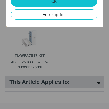
OK
TL-PA7017 KIT
TL-PA7017P KIT
Kit CPL AV1000 Gigabit
Kit CPL AV1000 Gigabit avec
Autre option
prise gigogne
TL-WPA7517 KIT
Kit CPL AV1000 + WiFi AC
bi-bande Gigabit
This Article Applies to: