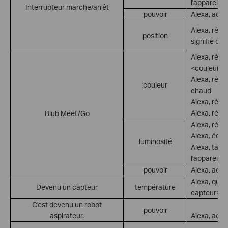
l'appareil>
Interrupteur marche/arrêt
pouvoir
Alexa, acti
Alexa, règl
position
signifie ouv
Alexa, règl
<couleur>
Alexa, règle
couleur
chaud
Alexa, règl
Alexa, règle
Blub Meet/Go
Alexa, règl
Alexa, éclai
luminosité
Alexa, tami
l'appareil>
pouvoir
Alexa, acti
Alexa, quel
Devenu un capteur
température
capteur> ?
C'est devenu un robot
pouvoir
aspirateur.
Alexa, acti