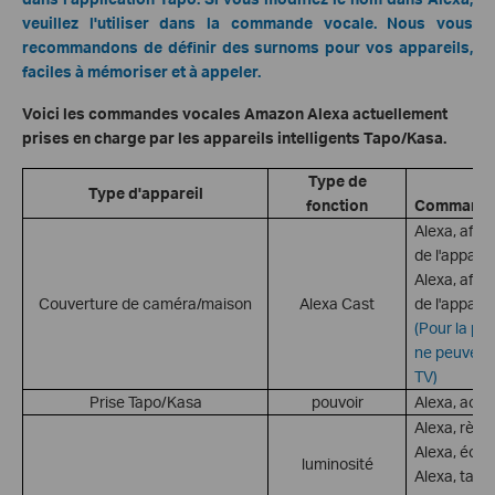
veuillez l'utiliser dans la commande vocale. Nous vous
recommandons de définir des surnoms pour vos appareils,
faciles à mémoriser et à appeler.
Voici les commandes vocales Amazon Alexa actuellement
prises en charge par les appareils intelligents Tapo/Kasa.
Type de
Type d'appareil
fonction
Commande
Alexa, affi
de l'apparei
Alexa, affi
Couverture de caméra/maison
Alexa Cast
de l'apparei
(Pour la pl
ne peuvent 
TV)
Prise Tapo/Kasa
pouvoir
Alexa, acti
Alexa, règl
Alexa, éclai
luminosité
Alexa, tami