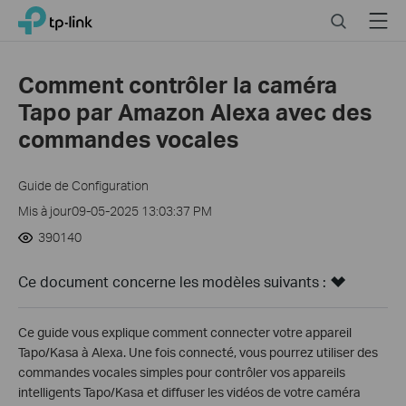
Close
Click
Search
Menu
TP-Link, Reliably Smart
to
skip
the
Comment contrôler la caméra
navigation
Tapo par Amazon Alexa avec des
bar
commandes vocales
Guide de Configuration
Mis à jour09-05-2025 13:03:37 PM
390140
Ce document concerne les modèles suivants :
Ce guide vous explique comment connecter votre appareil
Tapo/Kasa à Alexa. Une fois connecté, vous pourrez utiliser des
commandes vocales simples pour contrôler vos appareils
intelligents Tapo/Kasa et diffuser les vidéos de votre caméra